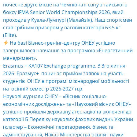
почесне друге місце на Чемпіонаті світу з тайського
боксу IFMA Senior World Championships 2026, який
проходив у Куала-Лумпурі (Малайзія). Наш спортсмен
став срібним призером у ваговій категорії 63,5 кг
(Elite).
На базі Бізнес-тренінг-центру ОНЕУ успішно
завершилося навчання за програмою «Енергетичний
менеджмент».
Erasmus + KA107 Exchange programme. З 3го липня
2026 Еразмус+ починає прийом заявок на участь
студентів ОНЕУ в програмі міжнародної мобільності
на осінній семестр 2026-2027 н.р.
Наукові журнали ОНЕУ – «Вісник соціально-
економічних досліджень» та «Науковий вісник ОНЕУ»
успішно пройшли державну атестацію та включені до
категорії Б Переліку наукових фахових видань України
(кластер – Економічні перетворення, бізнес та
адміністрування, Наказ Міністерства освіти і науки