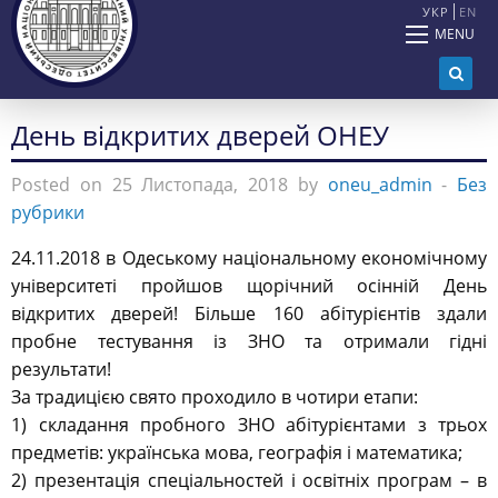
УКР
EN
MENU
День відкритих дверей ОНЕУ
Posted on 25 Листопада, 2018 by
oneu_admin
-
Без
рубрики
24.11.2018 в Одеському національному економічному
університеті пройшов щорічний осінній День
відкритих дверей! Більше 160 абітурієнтів здали
пробне тестування із ЗНО та отримали гідні
результати!
За традицією свято проходило в чотири етапи:
1) складання пробного ЗНО абітурієнтами з трьох
предметів: українська мова, географія і математика;
2) презентація спеціальностей і освітніх програм – в