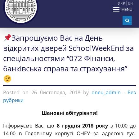
УКР
EN
MENU
Запрошуємо Вас на День
відкритих дверей SchoolWeekEnd за
спеціальностями “072 Фінанси,
банківська справа та страхування”
Posted on 26 Листопада, 2018 by
oneu_admin
-
Без
рубрики
Шановні абітурієнти!
Інформуємо Вас, що
8 грудня 2018 року
з 10.00 до
14.00 в Головному корпусі ОНЕУ за адресою вул.