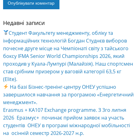
Недавні записи
Alternative:
Студент Факультету менеджменту, обліку та
інформаційних технологій Богдан Студнєв виборов
почесне друге місце на Чемпіонаті світу з тайського
боксу IFMA Senior World Championships 2026, який
проходив у Куала-Лумпурі (Малайзія). Наш спортсмен
став срібним призером у ваговій категорії 63,5 кг
(Elite).
На базі Бізнес-тренінг-центру ОНЕУ успішно
завершилося навчання за програмою «Енергетичний
менеджмент».
Erasmus + KA107 Exchange programme. З 3го липня
2026 Еразмус+ починає прийом заявок на участь
студентів ОНЕУ в програмі міжнародної мобільності
на осінній семестр 2026-2027 н.р.