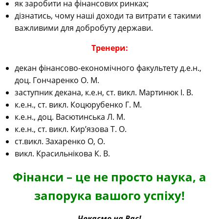
як заробити на фінансових ринках;
дізнатись, чому наші доходи та витрати є такими
важливими для добробуту держави.
Тренери:
декан фінансово-економічного факультету д.е.н.,
доц. Гончаренко О. М.
заступник декана, к.е.н, ст. викл. Мартинюк І. В.
к.е.н., ст. викл. Коцюрубенко Г. М.
к.е.н., доц. Васютинська Л. М.
к.е.н., ст. викл. Кир’язова Т. О.
ст.викл. Захаренко О, О.
викл. Красильнікова К. В.
Фінанси – це не просто наука, а
запорука вашого успіху!
Чекаємо на Вас!