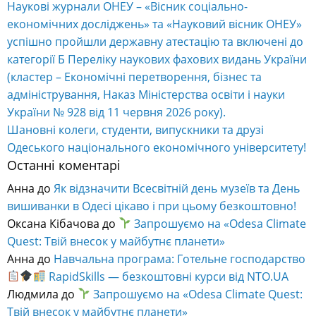
Наукові журнали ОНЕУ – «Вісник соціально-
економічних досліджень» та «Науковий вісник ОНЕУ»
успішно пройшли державну атестацію та включені до
категорії Б Переліку наукових фахових видань України
(кластер – Економічні перетворення, бізнес та
адміністрування, Наказ Міністерства освіти і науки
України № 928 від 11 червня 2026 року).
Шановні колеги, студенти, випускники та друзі
Одеського національного економічного університету!
Останні коментарі
Анна
до
Як відзначити Всесвітній день музеїв та День
вишиванки в Одесі цікаво і при цьому безкоштовно!
Оксана Кібачова
до
Запрошуємо на «Odesa Climate
Quest: Твій внесок у майбутнє планети»
Анна
до
Навчальна програма: Готельне господарство
RapidSkills — безкоштовні курси від NTO.UA
Людмила
до
Запрошуємо на «Odesa Climate Quest:
Твій внесок у майбутнє планети»