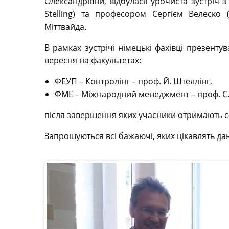
Олександрівни, відбулася урочиста зустріч
Stelling) та професором Сергієм Велеско (
Міттвайда.
В рамках зустрічі німецькі фахівці презентув
вересня на факультетах:
ФЕУП – Контролінг – проф. Й. Штеллінг,
ФМЕ – Міжнародний менеджмент – проф. С.
після завершення яких учасники отримають с
Запрошуються всі бажаючі, яких цікавлять да