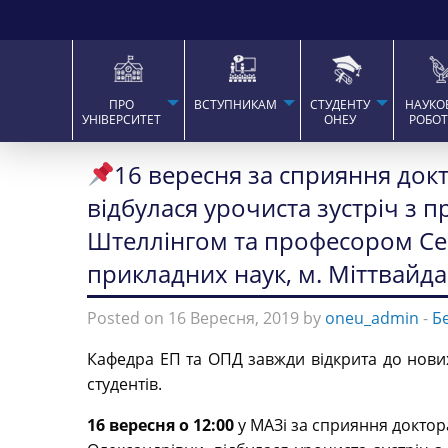
ПРО
ВСТУПНИКАМ
СТУДЕНТУ
НАУКО
УНІВЕРСИТЕТ
ОНЕУ
РОБО
16 вересня за сприяння док
відбулася урочиста зустріч з
Штеллінгом та професором Сер
прикладних наук, м. Міттвайда
Posted on 16 Вересня, 2019 by
oneu_admin
-
Б
Кафедра ЕП та ОПД завжди відкрита до нових 
студентів.
16 вересня о 12:00
у МАЗі за сприяння доктор