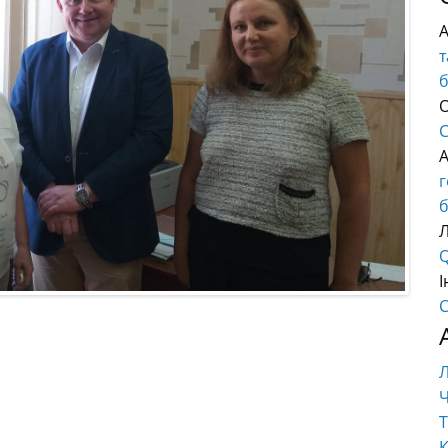
т
О
C
б
Q
І
C
Ч
Т
К