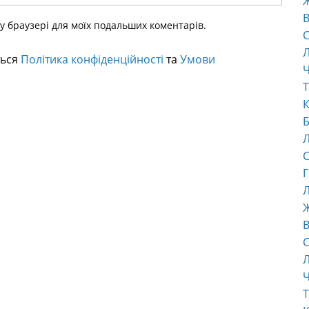
В
ому браузері для моїх подальших коментарів.
С
ться
Політика конфіденційності
та
Умови
Ч
Т
К
Б
С
Г
Л
В
С
Ч
Т