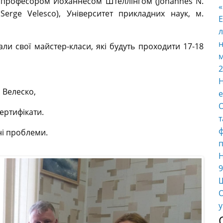
 з професором Йоханнесом Штеллінгом (Johannes N.
Serge Velesco), Університет прикладних наук, м.
E
л
н
али свої майстер-класи, які будуть проходити 17-18
м
2
Н
 Велеско,
е
О
ертифікати.
т
ф
ні проблеми.
п
Н
9
Ш
О
у