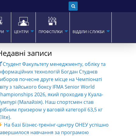
РИ
ЦЕНТРИ
ПРОФСПІЛКИ
ВІДДІЛИ І СЛУЖБИ
Недавні записи
Студент Факультету менеджменту, обліку та
нформаційних технологій Богдан Студнєв
иборов почесне друге місце на Чемпіонаті
віту з тайського боксу IFMA Senior World
hampionships 2026, який проходив у Куала-
умпурі (Малайзія). Наш спортсмен став
рібним призером у ваговій категорії 63,5 кг
Elite).
На базі Бізнес-тренінг-центру ОНЕУ успішно
завершилося навчання за програмою