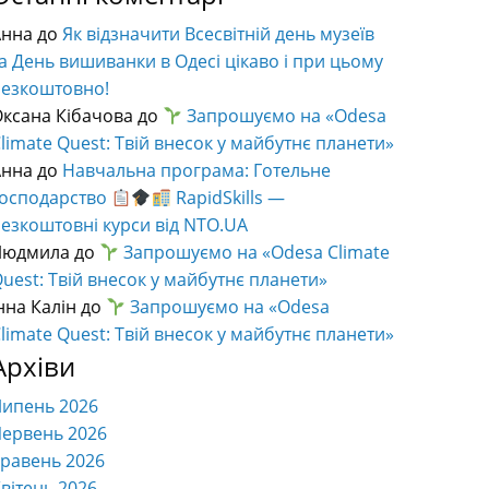
Анна
до
Як відзначити Всесвітній день музеїв
а День вишиванки в Одесі цікаво і при цьому
безкоштовно!
ксана Кібачова
до
Запрошуємо на «Odesa
limate Quest: Твій внесок у майбутнє планети»
Анна
до
Навчальна програма: Готельне
господарство
RapidSkills —
езкоштовні курси від NTO.UA
Людмила
до
Запрошуємо на «Odesa Climate
uest: Твій внесок у майбутнє планети»
нна Калін
до
Запрошуємо на «Odesa
limate Quest: Твій внесок у майбутнє планети»
Архіви
Липень 2026
ервень 2026
равень 2026
вітень 2026