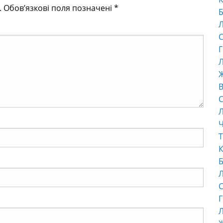
.
Обов’язкові поля позначені
*
Б
С
Г
Л
В
С
Ч
Т
К
Б
С
Г
Л