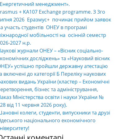
«Енергетичний менеджмент».
rasmus + KA107 Exchange programme. З 3го
ипня 2026 Еразмус+ починає прийом заявок
а участь студентів ОНЕУ в програмі
іжнародної мобільності на осінній семестр
026-2027 н.р.
аукові журнали ОНЕУ – «Вісник соціально-
кономічних досліджень» та «Науковий вісник
НЕУ» успішно пройшли державну атестацію
а включені до категорії Б Переліку наукових
ахових видань України (кластер – Економічні
еретворення, бізнес та адміністрування,
аказ Міністерства освіти і науки України №
28 від 11 червня 2026 року).
ановні колеги, студенти, випускники та друзі
деського національного економічного
ніверситету!
Останні коментарі