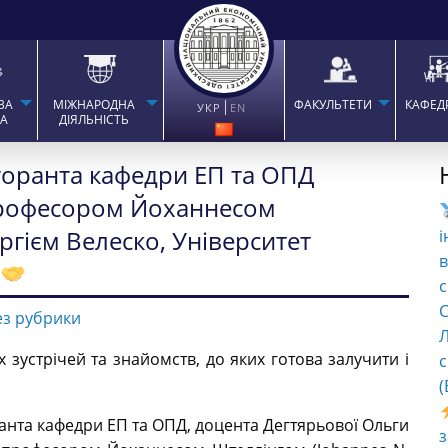
ВА
МІЖНАРОДНА
ФАКУЛЬТЕТИ
КАФЕД
УКР
EN
ТА
ДІЯЛЬНІСТЬ
торанта кафедри ЕП та ОПД
 професором Йоханнесом
гієм Велеско, Університет
і
в
с
C
ез рубрики
Л
зустрічей та знайомств, до яких готова залучити і
с
(
анта кафедри ЕП та ОПД, доцента Дегтярьової Ольги