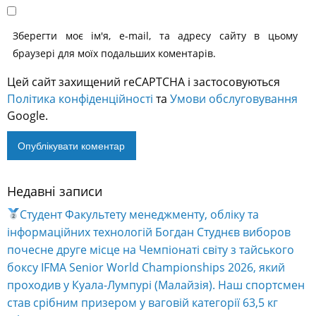
Недавні записи
Alternative:
Студент Факультету менеджменту, обліку та
інформаційних технологій Богдан Студнєв виборов
почесне друге місце на Чемпіонаті світу з тайського
боксу IFMA Senior World Championships 2026, який
проходив у Куала-Лумпурі (Малайзія). Наш спортсмен
став срібним призером у ваговій категорії 63,5 кг
(Elite).
На базі Бізнес-тренінг-центру ОНЕУ успішно
завершилося навчання за програмою «Енергетичний
менеджмент».
Erasmus + KA107 Exchange programme. З 3го липня
2026 Еразмус+ починає прийом заявок на участь
студентів ОНЕУ в програмі міжнародної мобільності