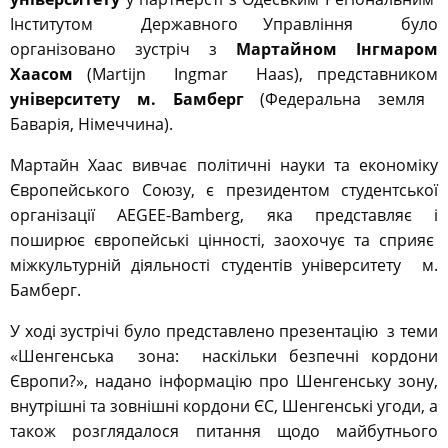
Інститутом Державного Управління було
організовано зустріч з
Мартайном Інгмаром
Хаасом
(Martijn Ingmar Haas), представником
університету м. Бамберг
(Федеральна земля
Баварія, Німеччина).
Мартайн Хаас вивчає політичні науки та економіку
Європейського Союзу, є президентом студентської
організації AEGEE-Bamberg, яка представляє і
поширює європейські цінності, заохочує та сприяє
міжкультурній діяльності студентів університету м.
Бамберг.
У ході зустрічі було представлено презентацію з теми
«Шенгенська зона: наскільки безпечні кордони
Європи?», надано інформацію про Шенгенську зону,
внутрішні та зовнішні кордони ЄС, Шенгенські угоди, а
також розглядалося питання щодо майбутнього