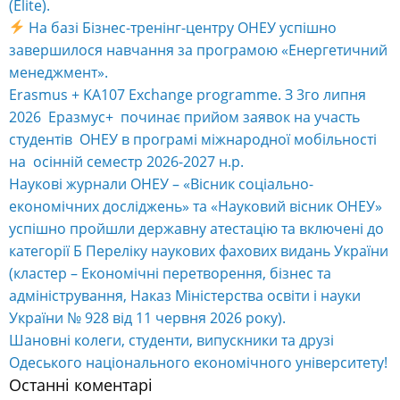
на осінній семестр 2026-2027 н.р.
Наукові журнали ОНЕУ – «Вісник соціально-
економічних досліджень» та «Науковий вісник ОНЕУ»
успішно пройшли державну атестацію та включені до
категорії Б Переліку наукових фахових видань України
(кластер – Економічні перетворення, бізнес та
адміністрування, Наказ Міністерства освіти і науки
України № 928 від 11 червня 2026 року).
Шановні колеги, студенти, випускники та друзі
Одеського національного економічного університету!
Останні коментарі
Анна
до
Як відзначити Всесвітній день музеїв та День
вишиванки в Одесі цікаво і при цьому безкоштовно!
Оксана Кібачова
до
Запрошуємо на «Odesa Climate
Quest: Твій внесок у майбутнє планети»
Анна
до
Навчальна програма: Готельне господарство
RapidSkills — безкоштовні курси від NTO.UA
Людмила
до
Запрошуємо на «Odesa Climate Quest: