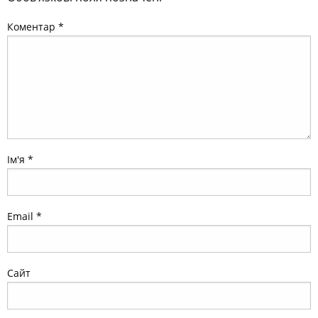
Ім'я
*
Email
*
Сайт
Зберегти моє ім'я, e-mail, та адресу сайту в цьому
браузері для моїх подальших коментарів.
Цей сайт захищений reCAPTCHA і застосовуються
Політика конфіденційності
та
Умови обслуговування
Google.