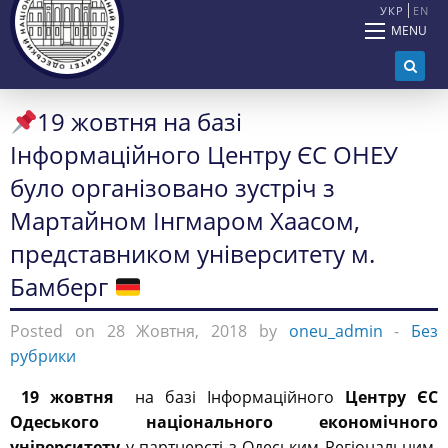
УКР
EN
MENU
19 жовтня на базі
Інформаційного Центру ЄС ОНЕУ
було організовано зустріч з
Мартайном Інгмаром Хаасом,
представником університету м.
Бамберг
Posted on 28 Жовтня, 2018 by
oneu_admin
-
Без
рубрики
19 жовтня
на базі Інформаційного
Центру ЄС
Одеського національного економічного
університету
у партнерсті з Одеським Регіональним