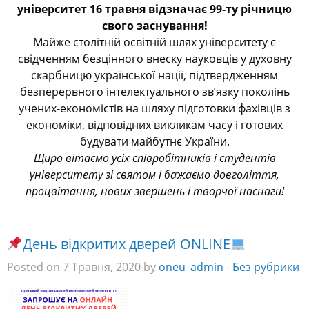
університет 16 травня відзначає 99-ту річницю
свого заснування!
Майже столітній освітній шлях університету є
свідченням безцінного внеску науковців у духовну
скарбницю української нації, підтвердженням
безперервно
го
інтелектуального зв’язку поколінь
учених-економістів на шляху підготовки фахівців з
економіки, відповідних викликам часу і готових
будувати майбутнє України.
Щиро вітаємо усіх співробітників і студентів
університету зі святом і бажаємо довголіття,
процвітання, нових звершень і творчої наснаги!
День відкритих дверей ONLINE
⠀
Posted on 7 Травня, 2020 by
oneu_admin
-
Без рубрики