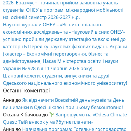
2026 Еразмус+ починає прийом заявок на участь
студентів ОНЕУ в програмі міжнародної мобільності
на осінній семестр 2026-2027 н.р.
Наукові журнали ОНЕУ – «Вісник соціально-
економічних досліджень» та «Науковий вісник ОНЕУ»
успішно пройшли державну атестацію та включені до
категорії Б Переліку наукових фахових видань України
(кластер – Економічні перетворення, бізнес та
адміністрування, Наказ Міністерства освіти і науки
України № 928 від 11 червня 2026 року).
Шановні колеги, студенти, випускники та друзі
Одеського національного економічного університету!
Останні коментарі
Анна
до
Як відзначити Всесвітній день музеїв та День
вишиванки в Одесі цікаво і при цьому безкоштовно!
Оксана Кібачова
до
Запрошуємо на «Odesa Climate
Quest: Твій внесок у майбутнє планети»
Анна
до
Навчальна програма: Готельне господарство