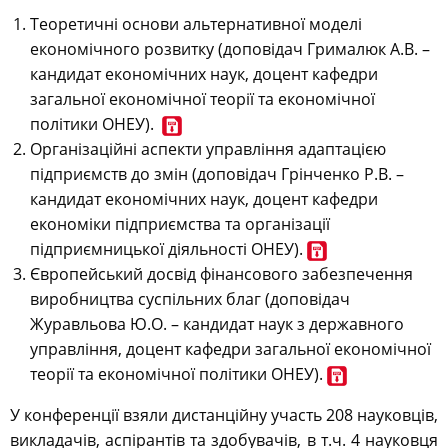
Теоретичні основи альтернативної моделі
економічного розвитку
(
доповідач
Грималюк А.В. –
к
андидат економічних наук, доцент кафедри
загальної економічної теорії та економічної
політики ОНЕУ
).
Організаційні аспекти управління адаптацією
підприємств до змін (
доповідач
Грінченко Р.В.
–
кандидат економічних наук, доцент кафедри
економіки підприємства та організації
підприємницької діяльності ОНЕУ).
Європейський досвід фінансового забезпечення
виробництва суспільних благ
(доповідач
Журавльова Ю.О.
– к
андидат наук з державного
управління, доцент кафедри загальної економічної
теорії та економічної політики ОНЕУ).
У конференції взяли дистанційну участь 208 науковців,
викладачів, аспірантів та здобувачів, в т.ч. 4 науковця