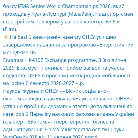
боксу IFMA Senior World Championships 2026, який
проходив у Куала-Лумпурі (Малайзія). Наш спортсмен
став срібним призером у ваговій категорії 63,5 кг
(Elite).
На базі Бізнес-тренінг-центру ОНЕУ успішно
завершилося навчання за програмою «Енергетичний
менеджмент».
Erasmus + KA107 Exchange programme. З 3го липня
2026 Еразмус+ починає прийом заявок на участь
студентів ОНЕУ в програмі міжнародної мобільності
на осінній семестр 2026-2027 н.р.
Наукові журнали ОНЕУ – «Вісник соціально-
економічних досліджень» та «Науковий вісник ОНЕУ»
успішно пройшли державну атестацію та включені до
категорії Б Переліку наукових фахових видань України
(кластер – Економічні перетворення, бізнес та
адміністрування, Наказ Міністерства освіти і науки
України № 928 від 11 червня 2026 року).