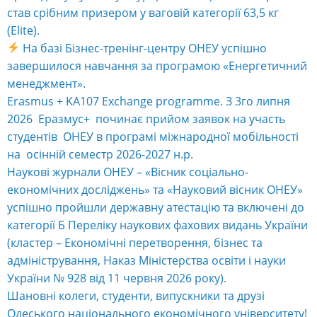
став срібним призером у ваговій категорії 63,5 кг
(Elite).
На базі Бізнес-тренінг-центру ОНЕУ успішно
завершилося навчання за програмою «Енергетичний
менеджмент».
Erasmus + KA107 Exchange programme. З 3го липня
2026 Еразмус+ починає прийом заявок на участь
студентів ОНЕУ в програмі міжнародної мобільності
на осінній семестр 2026-2027 н.р.
Наукові журнали ОНЕУ – «Вісник соціально-
економічних досліджень» та «Науковий вісник ОНЕУ»
успішно пройшли державну атестацію та включені до
категорії Б Переліку наукових фахових видань України
(кластер – Економічні перетворення, бізнес та
адміністрування, Наказ Міністерства освіти і науки
України № 928 від 11 червня 2026 року).
Шановні колеги, студенти, випускники та друзі
Одеського національного економічного університету!