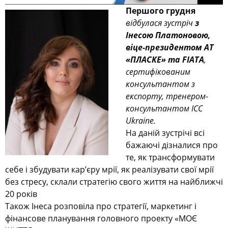
Першого грудня
відбулася зустріч
з
Інесою Платоновою,
віце-президентом АТ
«ПЛАСКЕ» та FIATA
,
сертифікованим
консультантом з
експорту, тренером-
консультантом ICC
Ukraine.
На даній зустрічі всі
бажаючі дізналися про
те, як трансформувати
себе і збудувати кар’єру мрії, як реалізувати свої мрії
без стресу, склали стратегію свого життя на найближчі
20 років
Також Інеса розповіла про стратегії, маркетинг і
фінансове планування головного проекту «МОЄ