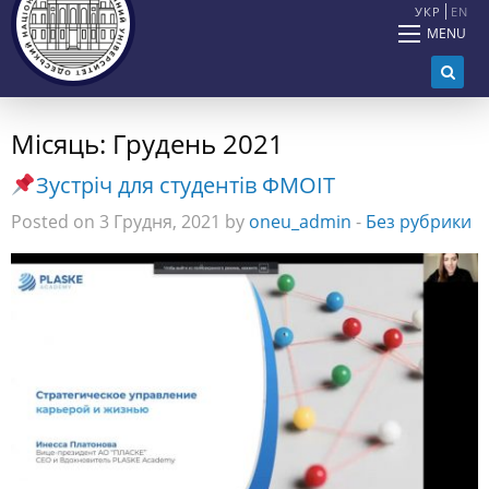
УКР
EN
MENU
Місяць:
Грудень 2021
Зустріч для студентів ФМОІТ
Posted on 3 Грудня, 2021 by
oneu_admin
-
Без рубрики