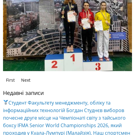
First
Next
Недавні записи
Студент Факультету менеджменту, обліку та
інформаційних технологій Богдан Студнєв виборов
почесне друге місце на Чемпіонаті світу з тайського
боксу IFMA Senior World Championships 2026, який
проходив у Куала-Лумпурі (Малайзія). Наш спортсмен