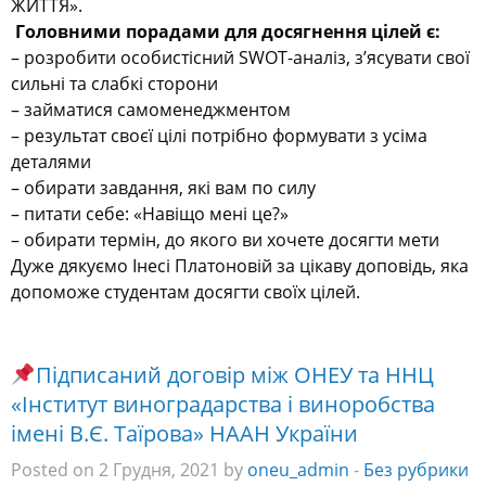
ЖИТТЯ».
Головними порадами для досягнення цілей є:
– розробити особистісний SWOT-аналіз, з’ясувати свої
сильні та слабкі сторони
– займатися самоменеджментом
– результат своєї цілі потрібно формувати з усіма
деталями
– обирати завдання, які вам по силу
– питати себе: «Навіщо мені це?»
– обирати термін, до якого ви хочете досягти мети
Дуже дякуємо Інесі Платоновій за цікаву доповідь, яка
допоможе студентам досягти своїх цілей.
Підписаний договір між ОНЕУ та ННЦ
«Інститут виноградарства і виноробства
імені В.Є. Таїрова» НААН України
Posted on 2 Грудня, 2021 by
oneu_admin
-
Без рубрики