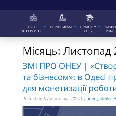
ПРО
ВСТУПНИКАМ
СТУДЕНТУ
НАУКО
УНІВЕРСИТЕТ
ОНЕУ
РОБО
Місяць:
Листопад 
ЗМІ ПРО ОНЕУ | «Створ
та бізнесом»: в Одесі
для монетизації робот
Posted on 6 Листопада, 2024 by
oneu_admin
-