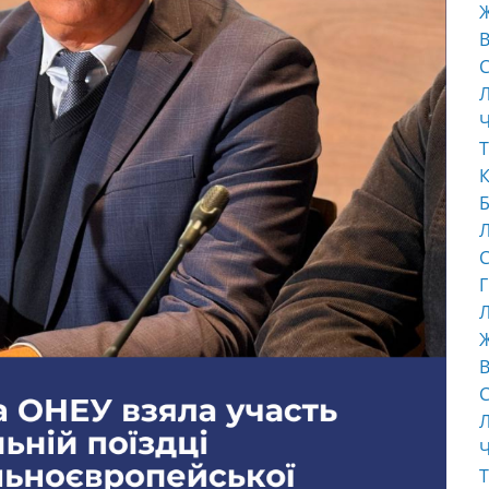
В
С
Ч
Т
К
Б
С
Г
Л
В
С
Ч
Т