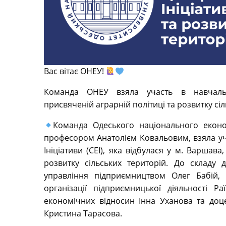
Вас вітає ОНЕУ!
Команда ОНЕУ взяла участь в навчальні
присвяченій аграрній політиці та розвитку сіл
Команда Одеського національного економ
професором Анатолієм Ковальовим, взяла уч
Ініціативи (CEI), яка відбулася у м. Варшав
розвитку сільських територій. До складу 
управління підприємництвом Олег Бабій, 
організації підприємницької діяльності Р
економічних відносин Інна Уханова та доц
Кристина Тарасова.