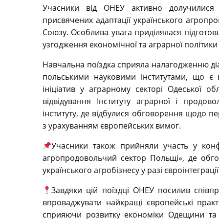
Учасники від ОНЕУ активно долучилися д
присвячених адаптації українського агропр
Союзу. Особлива увага приділялася підготовц
узгодження економічної та аграрної політик
Навчальна поїздка сприяла налагодженню ді
польськими науковими інститутами, що є
ініціатив у аграрному секторі Одеської о
відвідування Інституту аграрної і продов
інституту, де відбулися обговорення щодо пе
з урахуванням європейських вимог.
Учасники також прийняли участь у конф
агропродовольчий сектор Польщі», де обго
українського агробізнесу у разі євроінтеграції
Завдяки цій поїздці ОНЕУ посилив спів
впроваджувати найкращі європейські практи
сприяючи розвитку економіки Одещини та п