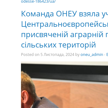
odesse-186423/ua/
Команда ОНЕУ взяла уч
Центральноєвропейсько
присвяченій аграрній п
сільських територій
Posted on 5 Листопада, 2024 by
oneu_admin
-