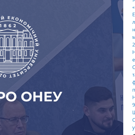
E
л
н
м
2
Н
е
О
т
ф
п
Н
9
Ш
О
у