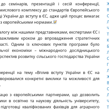
о семінарів, презентацій і сесій конференції,
В
омислового комплексу до стандартів Європейського
С
і України до вступу в ЄС, адже цей процес вимагає
и з європейськими нормами.
Ч
алогу між нашими представниками, експертами ЄС і
Т
 важливим кроком до впровадження стратегічних
К
бласті. Одним із ключових пунктів програми було
Б
ольчої економіки – міжнародного дослідницького
рспектив розвитку сільського господарства України
С
Г
Л
еренції на тему «Вплив вступу України в ЄС на
ворювалися конкретні виклики та можливості для
В
.
С
працю з європейськими партнерами, що дозволить
ки в освітню та наукову діяльність університету,
Ч
ідготовці кваліфікованих фахівців для аграрного
Т