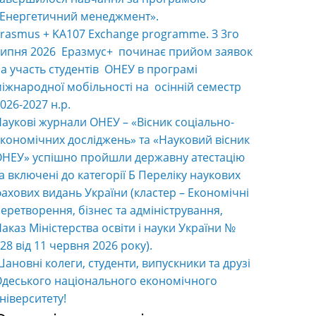
«Енергетичний менеджмент».
rasmus + KA107 Exchange programme. З 3го
ипня 2026 Еразмус+ починає прийом заявок
а участь студентів ОНЕУ в програмі
іжнародної мобільності на осінній семестр
026-2027 н.р.
аукові журнали ОНЕУ – «Вісник соціально-
кономічних досліджень» та «Науковий вісник
НЕУ» успішно пройшли державну атестацію
а включені до категорії Б Переліку наукових
ахових видань України (кластер – Економічні
еретворення, бізнес та адміністрування,
аказ Міністерства освіти і науки України №
28 від 11 червня 2026 року).
ановні колеги, студенти, випускники та друзі
деського національного економічного
ніверситету!