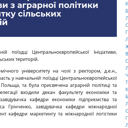
К
Б
С
Г
Л
й поїздці Центральноєвропейської Ініціативи,
В
ьських територій.
С
ічного університету на чолі з ректором, д.е.н.,
Ч
асть у навчальній поїздці Центральноєвропейської
Т
а, Польща, та була присвячена аграрній політиці та
К
делегації входили декан факультету економіки та
Б
завідувачка кафедри економіки підприємства та
аїса Грінченко, завідувачка кафедри міжнародної
С
ент кафедри маркетингу та міжнародної логістики
Г
Л