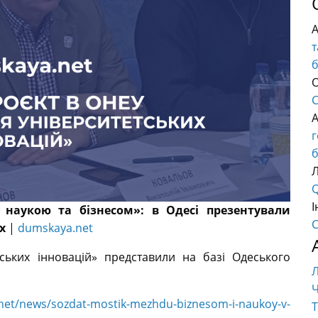
т
О
C
б
Q
І
 наукою та бізнесом»: в Одесі презентували
C
их
|
dumskaya.net
тських інновацій» представили на базі Одеського
Ч
net/news/sozdat-mostik-mezhdu-biznesom-i-naukoy-v-
Т