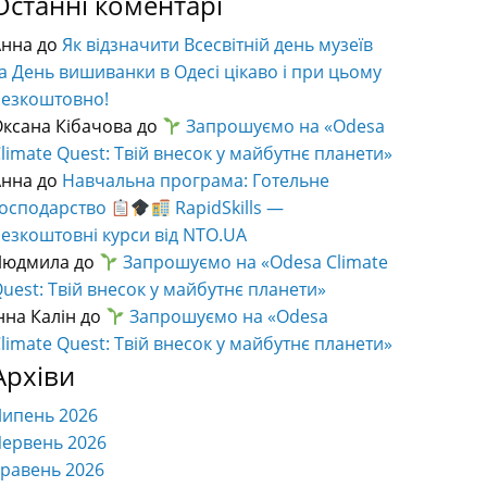
Останні коментарі
Анна
до
Як відзначити Всесвітній день музеїв
а День вишиванки в Одесі цікаво і при цьому
безкоштовно!
ксана Кібачова
до
Запрошуємо на «Odesa
limate Quest: Твій внесок у майбутнє планети»
Анна
до
Навчальна програма: Готельне
господарство
RapidSkills —
езкоштовні курси від NTO.UA
Людмила
до
Запрошуємо на «Odesa Climate
uest: Твій внесок у майбутнє планети»
нна Калін
до
Запрошуємо на «Odesa
limate Quest: Твій внесок у майбутнє планети»
Архіви
Липень 2026
ервень 2026
равень 2026