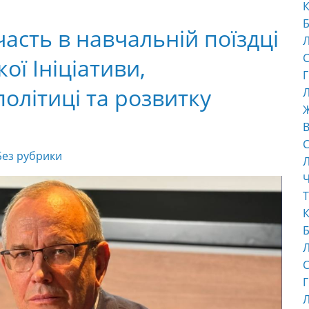
К
Б
асть в навчальній поїздці
С
ї Ініціативи,
Г
олітиці та розвитку
Л
В
С
Без рубрики
Ч
Т
К
Б
С
Г
Л