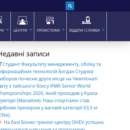
РИ
ЦЕНТРИ
ПРОФСПІЛКИ
ВІДДІЛИ І СЛУЖБИ
Недавні записи
Студент Факультету менеджменту, обліку та
нформаційних технологій Богдан Студнєв
иборов почесне друге місце на Чемпіонаті
віту з тайського боксу IFMA Senior World
hampionships 2026, який проходив у Куала-
умпурі (Малайзія). Наш спортсмен став
рібним призером у ваговій категорії 63,5 кг
Elite).
На базі Бізнес-тренінг-центру ОНЕУ успішно
завершилося навчання за програмою