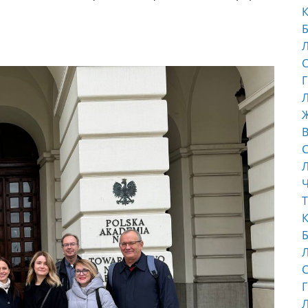
К
Б
С
Г
Л
В
С
Ч
Т
К
Б
С
Г
Л