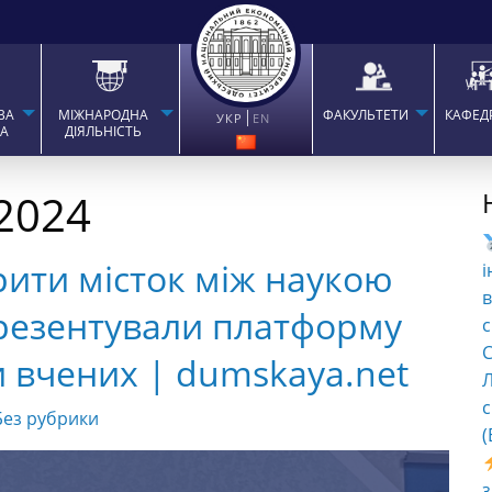
ВА
МІЖНАРОДНА
ФАКУЛЬТЕТИ
КАФЕД
УКР
EN
ТА
ДІЯЛЬНІСТЬ
2024
ити місток між наукою
і
в
 презентували платформу
с
C
и вчених | dumskaya.net
Л
с
Без рубрики
(