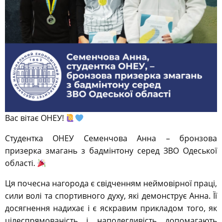
Вас вітає ОНЕУ!
Студентка ОНЕУ Семенчова Анна – бронзова
призерка змагань з бадмінтону серед ЗВО Одеської
області.
Ця почесна нагорода є свідченням неймовірної праці,
сили волі та спортивного духу, які демонструє Анна. Її
досягнення надихає і є яскравим прикладом того, як
цілеспрямованість і наполегливість допомагають