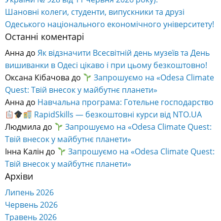
Шановні колеги, студенти, випускники та друзі
Одеського національного економічного університету!
Останні коментарі
Анна
до
Як відзначити Всесвітній день музеїв та День
вишиванки в Одесі цікаво і при цьому безкоштовно!
Оксана Кібачова
до
Запрошуємо на «Odesa Climate
Quest: Твій внесок у майбутнє планети»
Анна
до
Навчальна програма: Готельне господарство
RapidSkills — безкоштовні курси від NTO.UA
Людмила
до
Запрошуємо на «Odesa Climate Quest:
Твій внесок у майбутнє планети»
Інна Калін
до
Запрошуємо на «Odesa Climate Quest:
Твій внесок у майбутнє планети»
Архіви
Липень 2026
Червень 2026
Травень 2026