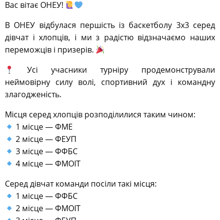
Вас вітає ОНЕУ!
В ОНЕУ відбулася першість із баскетболу 3х3 серед
дівчат і хлопців, і ми з радістю відзначаємо наших
переможців і призерів.
Усі учасники турніру продемонстрували
неймовірну силу волі, спортивний дух і командну
злагодженість.
Місця серед хлопців розподілилися таким чином:
1 місце — ФМЕ
2 місце — ФЕУП
3 місце — ФФБС
4 місце — ФМОІТ
Серед дівчат команди посіли такі місця:
1 місце — ФФБС
2 місце — ФМОІТ