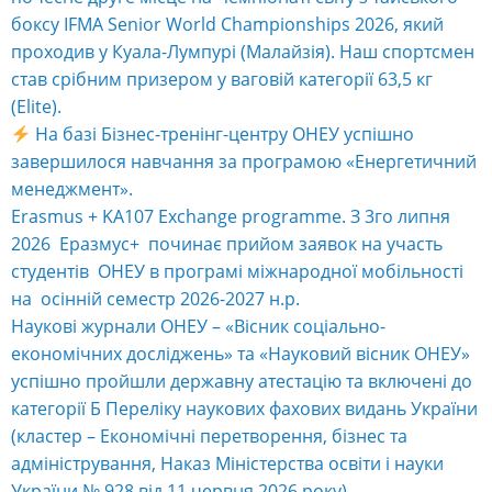
боксу IFMA Senior World Championships 2026, який
проходив у Куала-Лумпурі (Малайзія). Наш спортсмен
став срібним призером у ваговій категорії 63,5 кг
(Elite).
На базі Бізнес-тренінг-центру ОНЕУ успішно
завершилося навчання за програмою «Енергетичний
менеджмент».
Erasmus + KA107 Exchange programme. З 3го липня
2026 Еразмус+ починає прийом заявок на участь
студентів ОНЕУ в програмі міжнародної мобільності
на осінній семестр 2026-2027 н.р.
Наукові журнали ОНЕУ – «Вісник соціально-
економічних досліджень» та «Науковий вісник ОНЕУ»
успішно пройшли державну атестацію та включені до
категорії Б Переліку наукових фахових видань України
(кластер – Економічні перетворення, бізнес та
адміністрування, Наказ Міністерства освіти і науки
України № 928 від 11 червня 2026 року).