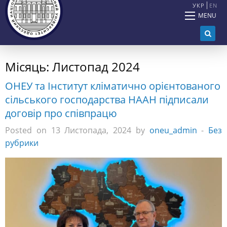
УКР
EN
MENU
Місяць:
Листопад 2024
ОНЕУ та Інститут кліматично орієнтованого
сільського господарства НААН підписали
договір про співпрацю
Posted on 13 Листопада, 2024 by
oneu_admin
-
Без
рубрики