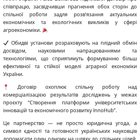
співпрацю, засвідчивши прагнення обох сторін до
спільної роботи задля розв’язання актуальних
економічних та екологічних викликів у сфері
агроекономіки.
Обидві установи розраховують на плідний обмін
досвідом, науковими напрацюваннями та
технологіями, що сприятимуть формуванню більш
ефективної та стійкої моделі аграрної економіки
України.
Договір охоплює спільну роботу над
комерціалізацією результатів досліджень у межах
проєкту “Створення платформи університетських
інновацій та економічного розвитку InnoHub”.
Це партнерство — не просто юридична угода, а
символ єдності та готовності українських науковців
допомагати один одному на шляху до спільних цілей.