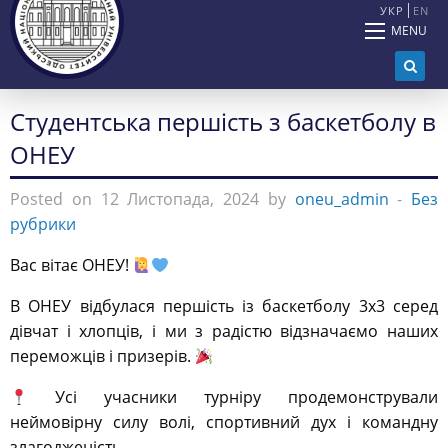
УКР
EN
MENU
Студентська першість з баскетболу в
ОНЕУ
Posted on 12 Листопада, 2024 by
oneu_admin
-
Без
рубрики
Вас вітає ОНЕУ!
В ОНЕУ відбулася першість із баскетболу 3х3 серед
дівчат і хлопців, і ми з радістю відзначаємо наших
переможців і призерів.
Усі учасники турніру продемонстрували
неймовірну силу волі, спортивний дух і командну
злагодженість.