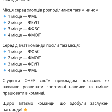
Місця серед хлопців розподілилися таким чином:
1 місце — ФМЕ
2 місце — ФЕУП
3 місце — ФФБС
4 місце — ФМОІТ
Серед дівчат команди посіли такі місця:
1 місце — ФФБС
2 місце — ФМОІТ
3 місце — ФЕУП
4 місце — ФМЕ
Студенти ОНЕУ своїм прикладом показали, як
важливо розвивати спортивні навички та вміння
працювати в команді.
Щиро вітаємо команди, що здобули заслужені
нагороди!