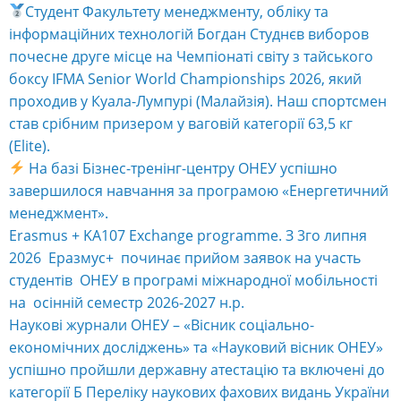
Студент Факультету менеджменту, обліку та
інформаційних технологій Богдан Студнєв виборов
почесне друге місце на Чемпіонаті світу з тайського
боксу IFMA Senior World Championships 2026, який
проходив у Куала-Лумпурі (Малайзія). Наш спортсмен
став срібним призером у ваговій категорії 63,5 кг
(Elite).
На базі Бізнес-тренінг-центру ОНЕУ успішно
завершилося навчання за програмою «Енергетичний
менеджмент».
Erasmus + KA107 Exchange programme. З 3го липня
2026 Еразмус+ починає прийом заявок на участь
студентів ОНЕУ в програмі міжнародної мобільності
на осінній семестр 2026-2027 н.р.
Наукові журнали ОНЕУ – «Вісник соціально-
економічних досліджень» та «Науковий вісник ОНЕУ»
успішно пройшли державну атестацію та включені до
категорії Б Переліку наукових фахових видань України