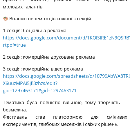
молодих талантів.
Вітаємо переможців кожної з секцій:
1 секція: Соціальна реклама
https://docs.google.com/document/d/1KQlSlRE1zN9QSRB
rtpof=true
2 секція: комерційна друкована реклама
3 секція: комерційна відео реклама
https://docs.google.com/spreadsheets/d/10799AbWA8T
X6uuzMPAi5jfi3zhzs/edit?
gid=1297463171#gid=1297463171
Тематика була повністю вільною, тому творчість —
безмежна.
Фестиваль став платформою для сміливих
експериментів, глибоких меседжів і свіжих рішень.