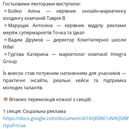
Гостьовими лекторами виступили:
Бойко Аліна — керівник онлайн-маркетингу
холдингу компаній Таврія В
Марущак Антоніна — керівник відділу реклами
мерёж супермаркетів Точка та Ідеал
Вадим Друмов — директор Комп’ютерної школи
Hillel
Гур’єва Катерина — маркетолог компанії Integra
Group
Їх внесок став потужним натхненням для учасників —
практичні інсайти, реальні кейси та підтримка
молодих талантів.
Вітаємо переможців кожної з секцій:
1 секція: Соціальна реклама
https://docs.google.com/document/d/1KQlSlRE1zN9QSRB
rtpof=true