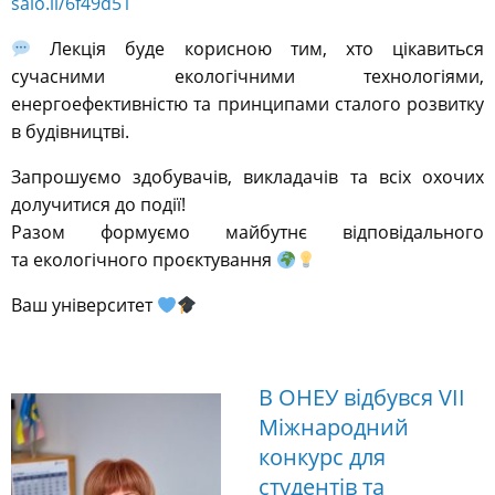
salo.li/6f49d51
Лекція буде корисною тим, хто цікавиться
сучасними екологічними технологіями,
енергоефективністю та принципами сталого розвитку
в будівництві.
Запрошуємо здобувачів, викладачів та всіх охочих
долучитися до події!
Разом формуємо майбутнє відповідального
та екологічного проєктування
Ваш університет
В ОНЕУ відбувся VІІ
Міжнародний
конкурс для
студентів та