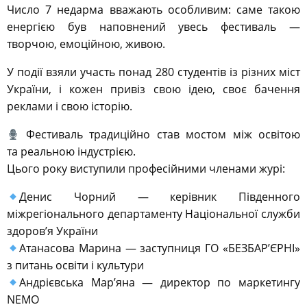
Число 7 недарма вважають особливим: саме такою
енергією був наповнений увесь фестиваль —
творчою, емоційною, живою.
У події взяли участь понад 280 студентів із різних міст
України, і кожен привіз свою ідею, своє бачення
реклами і свою історію.
Фестиваль традиційно став мостом між освітою
та реальною індустрією.
Цього року виступили професійними членами журі:
Денис Чорний — керівник Південного
міжрегіонального департаменту Національної служби
здоровʼя України
Атанасова Марина — заступниця ГО «БЕЗБАРʼЄРНІ»
з питань освіти і культури
Андрієвська Мар’яна — директор по маркетингу
NEMO