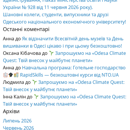
адміністрування, Наказ Міністерства освіти і науки
України № 928 від 11 червня 2026 року).
Шановні колеги, студенти, випускники та друзі
Одеського національного економічного університету!
Останні коментарі
Анна
до
Як відзначити Всесвітній день музеїв та День
вишиванки в Одесі цікаво і при цьому безкоштовно!
Оксана Кібачова
до
Запрошуємо на «Odesa Climate
Quest: Твій внесок у майбутнє планети»
Анна
до
Навчальна програма: Готельне господарство
RapidSkills — безкоштовні курси від NTO.UA
Людмила
до
Запрошуємо на «Odesa Climate Quest:
Твій внесок у майбутнє планети»
Інна Калін
до
Запрошуємо на «Odesa Climate Quest:
Твій внесок у майбутнє планети»
Архіви
Липень 2026
Червень 2026