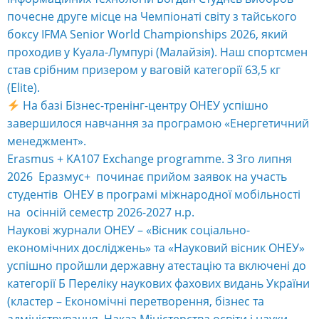
почесне друге місце на Чемпіонаті світу з тайського
боксу IFMA Senior World Championships 2026, який
проходив у Куала-Лумпурі (Малайзія). Наш спортсмен
став срібним призером у ваговій категорії 63,5 кг
(Elite).
На базі Бізнес-тренінг-центру ОНЕУ успішно
завершилося навчання за програмою «Енергетичний
менеджмент».
Erasmus + KA107 Exchange programme. З 3го липня
2026 Еразмус+ починає прийом заявок на участь
студентів ОНЕУ в програмі міжнародної мобільності
на осінній семестр 2026-2027 н.р.
Наукові журнали ОНЕУ – «Вісник соціально-
економічних досліджень» та «Науковий вісник ОНЕУ»
успішно пройшли державну атестацію та включені до
категорії Б Переліку наукових фахових видань України
(кластер – Економічні перетворення, бізнес та