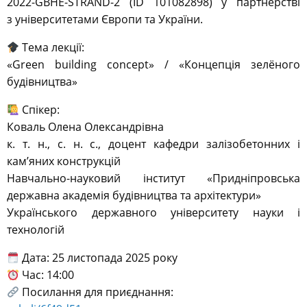
2022-GBHE-STRAND-2 (ID 101082898) у партнёрстві
з університетами Європи та України.
Тема лекції:
«Green building concept» / «Концепція зелёного
будівництва»
Спікер:
Коваль Олена Олександрівна
к. т. н., с. н. с., доцент кафедри залізобетонних і
кам’яних конструкцій
Навчально-науковий інститут «Придніпровська
державна академія будівництва та архітектури»
Українського державного університету науки і
технологій
Дата: 25 листопада 2025 року
Час: 14:00
Посилання для приєднання: