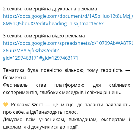
2 секція: комерційна друкована реклама
https://docs.google.com/document/d/1A5oHuo12t8uMzj_
8M9hQ5bouXz/edit#heading=h.sxjtmac16c6x
3 секція: комерційна відео реклама
https://docs.google.com/spreadsheets/d/10799AbWA8T
X6uuzMPAi5jfi3zhzs/edit?
gid=1297463171#gid=1297463171
Тематика була повністю вільною, тому творчість —
безмежна.
Фестиваль став платформою для сміливих
експериментів, глибоких меседжів і свіжих рішень.
Реклама-Фест — це місце, де таланти заявляють
про себе, а ідеї знаходять голос.
Дякуємо всім учасникам, викладачам, експертам і
школам, які долучилися до події.