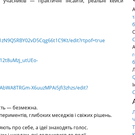
 учасників — практичні інсайти, реальні кейси
т
О
C
E1zN9QSRBY02vD5Cqg66t1C9Kt/edit?rtpof=true
12t8uMzj_utUEo-
б
Q
І
9AbWA8TRGm-X6uuzMPAi5jfi3zhzs/edit?
C
сть — безмежна.
ериментів, глибоких меседжів і свіжих рішень.
Ч
Т
ють про себе, а ідеї знаходять голос.
К