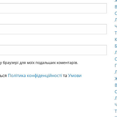
В
С
Ч
Т
К
Б
С
ому браузері для моїх подальших коментарів.
Г
Л
ться
Політика конфіденційності
та
Умови
В
С
Ч
Т