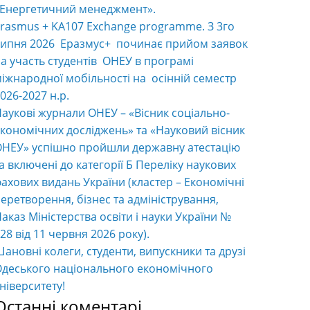
«Енергетичний менеджмент».
rasmus + KA107 Exchange programme. З 3го
ипня 2026 Еразмус+ починає прийом заявок
а участь студентів ОНЕУ в програмі
іжнародної мобільності на осінній семестр
026-2027 н.р.
аукові журнали ОНЕУ – «Вісник соціально-
кономічних досліджень» та «Науковий вісник
НЕУ» успішно пройшли державну атестацію
а включені до категорії Б Переліку наукових
ахових видань України (кластер – Економічні
еретворення, бізнес та адміністрування,
аказ Міністерства освіти і науки України №
28 від 11 червня 2026 року).
ановні колеги, студенти, випускники та друзі
деського національного економічного
ніверситету!
Останні коментарі