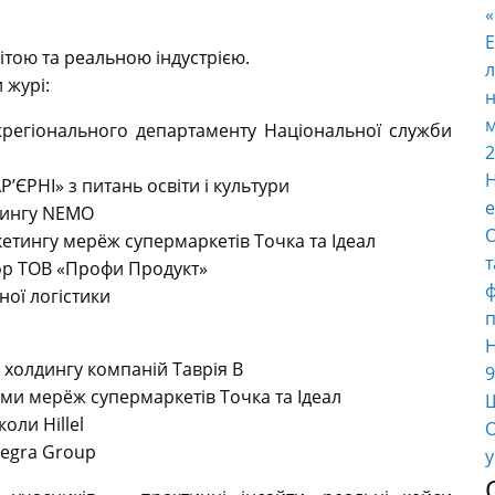
E
ітою та реальною індустрією.
л
 журі:
н
м
регіонального департаменту Національної служби
2
Н
ЄРНІ» з питань освіти і культури
е
тингу NEMO
О
тингу мерёж супермаркетів Точка та Ідеал
т
ор ТОВ «Профи Продукт»
ф
ої логістики
п
Н
 холдингу компаній Таврія В
9
ми мерёж супермаркетів Точка та Ідеал
Ш
ли Hillel
О
tegra Group
у