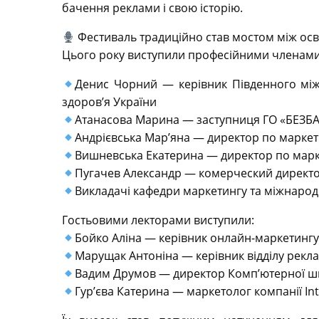
бачення реклами і свою історію.
Фестиваль традиційно став мостом між осв
Цього року виступили професійними членами
Денис Чорний — керівник Південного між
здоровʼя України
Атанасова Марина — заступниця ГО «БЕЗБАРʼ
Андрієвська Мар’яна — директор по марке
Вишневська Екатерина — директор по марке
Пугачев Александр — комерческий директ
Викладачі кафедри маркетингу та міжнародн
Гостьовими лекторами виступили:
Бойко Аліна — керівник онлайн-маркетингу
Марущак Антоніна — керівник відділу рекла
Вадим Друмов — директор Комп’ютерної шко
Гур’єва Катерина — маркетолог компанії In