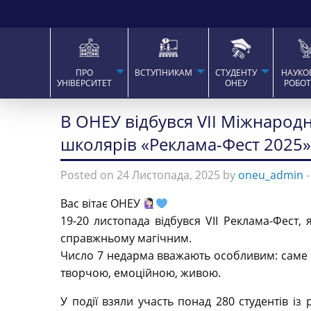
ПРО
ВСТУПНИКАМ
СТУДЕНТУ
НАУКО
УНІВЕРСИТЕТ
ОНЕУ
РОБО
В ОНЕУ відбувся VІІ Міжнародн
школярів «Реклама-Фест 2025»
Posted on 24 Листопада, 2025 by
oneu_admin
Вас вітає ОНЕУ
19-20 листопада відбувся VII Реклама-Фест, 
справжньому магічним.
Число 7 недарма вважають особливим: саме 
творчою, емоційною, живою.
У події взяли участь понад 280 студентів із 