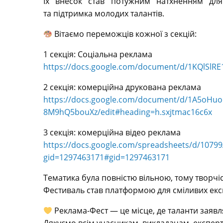
Їх внесок став потужним натхненням для
та підтримка молодих талантів.
Вітаємо переможців кожної з секцій:
1 секція: Соціальна реклама
https://docs.google.com/document/d/1KQlSlR
2 секція: комерційна друкована реклама
https://docs.google.com/document/d/1A5oHuo
8M9hQ5bouXz/edit#heading=h.sxjtmac16c6x
3 секція: комерційна відео реклама
https://docs.google.com/spreadsheets/d/1079
gid=1297463171#gid=1297463171
Тематика була повністю вільною, тому творчі
Фестиваль став платформою для сміливих експ
Реклама-Фест — це місце, де таланти заявля