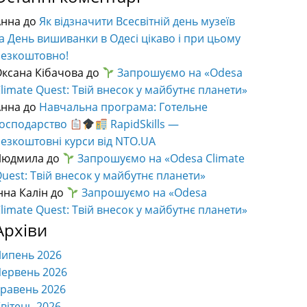
Анна
до
Як відзначити Всесвітній день музеїв
а День вишиванки в Одесі цікаво і при цьому
безкоштовно!
ксана Кібачова
до
Запрошуємо на «Odesa
limate Quest: Твій внесок у майбутнє планети»
Анна
до
Навчальна програма: Готельне
господарство
RapidSkills —
езкоштовні курси від NTO.UA
Людмила
до
Запрошуємо на «Odesa Climate
uest: Твій внесок у майбутнє планети»
нна Калін
до
Запрошуємо на «Odesa
limate Quest: Твій внесок у майбутнє планети»
Архіви
Липень 2026
ервень 2026
равень 2026
вітень 2026