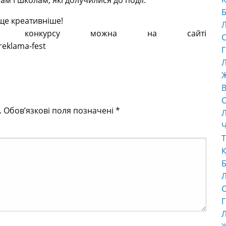
м і школам, які долучилися до події.
Б
 ще креативніше!
тами конкурсу можна на сайті
С
reklama-fest
Г
Л
В
С
.
Обов’язкові поля позначені
*
Ч
Т
К
Б
С
Г
Л