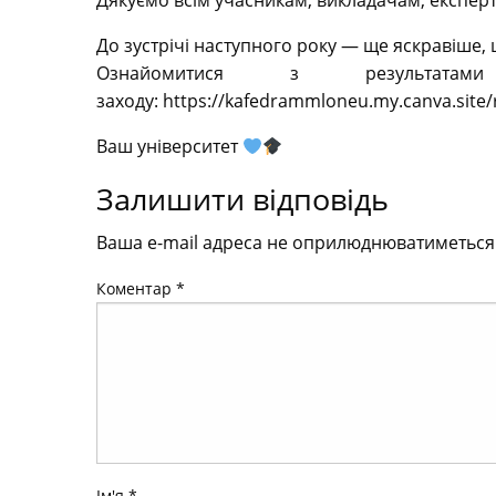
Дякуємо всім учасникам, викладачам, експерта
До зустрічі наступного року — ще яскравіше,
Ознайомитися з результа
заходу: https://kafedrammloneu.my.canva.site/
Ваш університет
Залишити відповідь
Ваша e-mail адреса не оприлюднюватиметься
Коментар
*
Ім'я
*