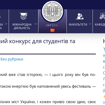
ВА
МІЖНАРОДНА
ФАКУЛЬТЕТИ
КАФЕД
УКР
EN
ТА
ДІЯЛЬНІСТЬ
ий конкурс для студентів та
і
-
Без рубрики
в
с
C
який вже став історією, — і цього року він був по-
Л
с
такою енергією був наповнений увесь фестиваль —
(
різних міст України, і кожен привіз свою ідею, своє