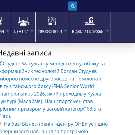
РИ
ЦЕНТРИ
ПРОФСПІЛКИ
ВІДДІЛИ І СЛУЖБИ
Недавні записи
Студент Факультету менеджменту, обліку та
нформаційних технологій Богдан Студнєв
иборов почесне друге місце на Чемпіонаті
віту з тайського боксу IFMA Senior World
hampionships 2026, який проходив у Куала-
умпурі (Малайзія). Наш спортсмен став
рібним призером у ваговій категорії 63,5 кг
Elite).
На базі Бізнес-тренінг-центру ОНЕУ успішно
завершилося навчання за програмою