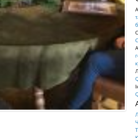
т
О
C
г
к
Q
І
Q
Ч
Т
К