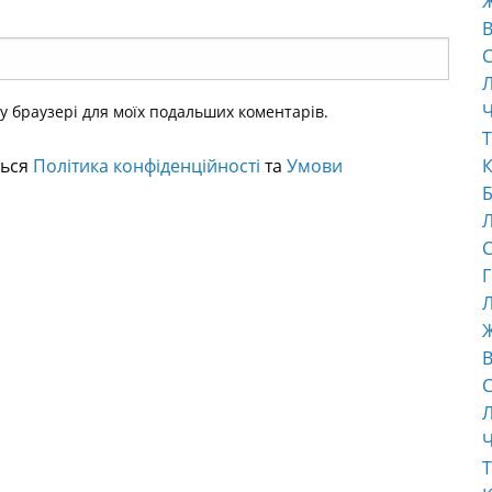
В
С
Ч
ому браузері для моїх подальших коментарів.
Т
ться
Політика конфіденційності
та
Умови
К
Б
С
Г
Л
В
С
Ч
Т