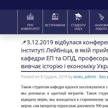
ПРО
ВСТУПНИКАМ
СТУДЕНТУ
НАУКОВ
УНІВЕРСИТЕТ
ОНЕУ
РОБОТА
📌3.12.2019 відбулася конфере
інституті Лейбніца, в якій при
кафедри ЕП та ОПД, професори і
вивчає історію і економіку Укр
Posted on 8 Грудня, 2019 by
oneu_admin
-
Без 
Також студентам кафедри вдалося поспілкуватися з 
яка допомагає в адаптації мігрантів. Також студе
відвідати мерію, яка знаходиться в старовинному зам
мером, сам імператор підписував документи 500 рок