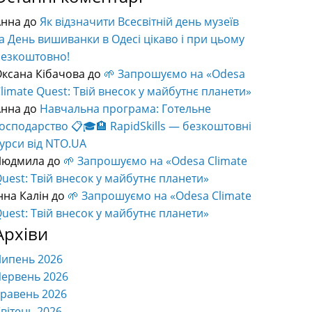
Анна
до
Як відзначити Всесвітній день музеїв
а День вишиванки в Одесі цікаво і при цьому
безкоштовно!
ксана Кібачова
до
🌱 Запрошуємо на «Odesa
limate Quest: Твій внесок у майбутнє планети»
Анна
до
Навчальна програма: Готельне
осподарство 📋🎓🏨 RapidSkills — безкоштовні
урси від NTO.UA
Людмила
до
🌱 Запрошуємо на «Odesa Climate
uest: Твій внесок у майбутнє планети»
нна Калін
до
🌱 Запрошуємо на «Odesa Climate
uest: Твій внесок у майбутнє планети»
Архіви
Липень 2026
ервень 2026
равень 2026
вітень 2026