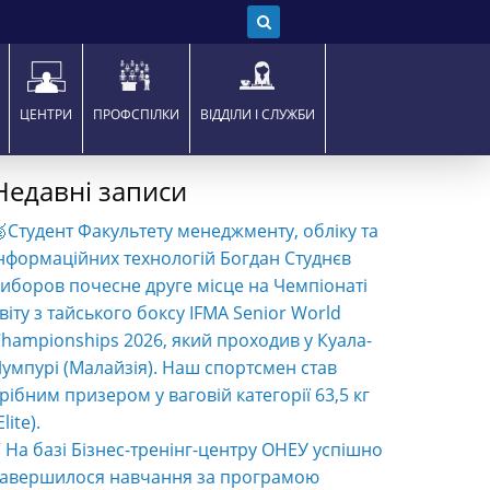
ЦЕНТРИ
ПРОФСПІЛКИ
ВІДДІЛИ І СЛУЖБИ
Недавні записи
Студент Факультету менеджменту, обліку та
нформаційних технологій Богдан Студнєв
иборов почесне друге місце на Чемпіонаті
віту з тайського боксу IFMA Senior World
hampionships 2026, який проходив у Куала-
умпурі (Малайзія). Наш спортсмен став
рібним призером у ваговій категорії 63,5 кг
Elite).
️ На базі Бізнес-тренінг-центру ОНЕУ успішно
завершилося навчання за програмою