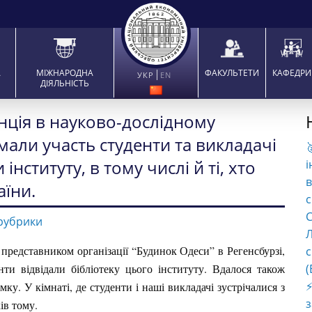
А
МІЖНАРОДНА
ФАКУЛЬТЕТИ
КАФЕДРИ
УКР
EN
ДІЯЛЬНІСТЬ
нція в науково-дослідному
ймали участь студенти та викладачі

нституту, в тому числі й ті, хто
і
в
аїни.
с
C
рубрики
Л
представником організації “Будинок Одеси” в Регенсбурзі,
с
нти відвідали бібліотеку цього інституту. Вдалося також
(
⚡
ку. У кімнаті, де студенти і наші викладачі зустрічалися з
ів тому.