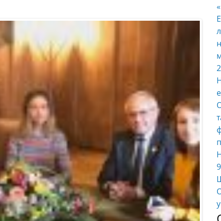
E
л
н
м
2
Н
е
О
т
ф
п
Н
9
Ш
О
у