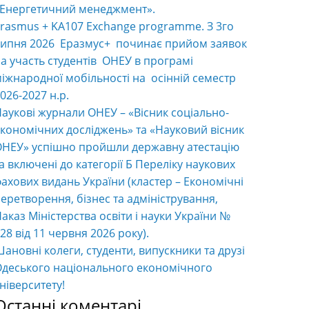
«Енергетичний менеджмент».
rasmus + KA107 Exchange programme. З 3го
ипня 2026 Еразмус+ починає прийом заявок
а участь студентів ОНЕУ в програмі
іжнародної мобільності на осінній семестр
026-2027 н.р.
аукові журнали ОНЕУ – «Вісник соціально-
кономічних досліджень» та «Науковий вісник
НЕУ» успішно пройшли державну атестацію
а включені до категорії Б Переліку наукових
ахових видань України (кластер – Економічні
еретворення, бізнес та адміністрування,
аказ Міністерства освіти і науки України №
28 від 11 червня 2026 року).
ановні колеги, студенти, випускники та друзі
деського національного економічного
ніверситету!
Останні коментарі