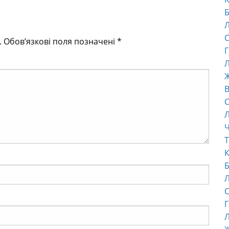
Б
С
.
Обов’язкові поля позначені
*
Г
Л
В
С
Ч
Т
К
Б
С
Г
Л