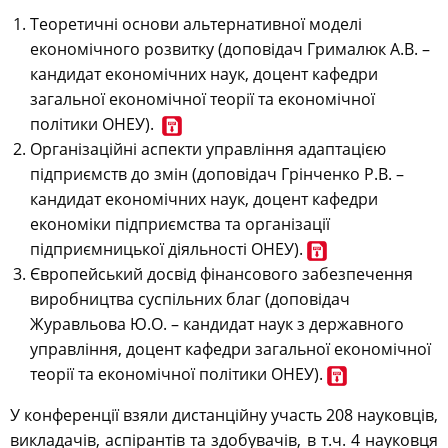
Теоретичні основи альтернативної моделі
економічного розвитку
(
доповідач
Грималюк А.В. –
к
андидат економічних наук, доцент кафедри
загальної економічної теорії та економічної
політики ОНЕУ
).
Організаційні аспекти управління адаптацією
підприємств до змін (
доповідач
Грінченко Р.В.
–
кандидат економічних наук, доцент кафедри
економіки підприємства та організації
підприємницької діяльності ОНЕУ).
Європейський досвід фінансового забезпечення
виробництва суспільних благ
(доповідач
Журавльова Ю.О.
– к
андидат наук з державного
управління, доцент кафедри загальної економічної
теорії та економічної політики ОНЕУ).
У конференції взяли дистанційну участь 208 науковців,
викладачів, аспірантів та здобувачів, в т.ч. 4 науковця