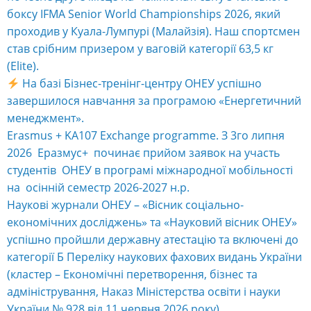
боксу IFMA Senior World Championships 2026, який
проходив у Куала-Лумпурі (Малайзія). Наш спортсмен
став срібним призером у ваговій категорії 63,5 кг
(Elite).
На базі Бізнес-тренінг-центру ОНЕУ успішно
завершилося навчання за програмою «Енергетичний
менеджмент».
Erasmus + KA107 Exchange programme. З 3го липня
2026 Еразмус+ починає прийом заявок на участь
студентів ОНЕУ в програмі міжнародної мобільності
на осінній семестр 2026-2027 н.р.
Наукові журнали ОНЕУ – «Вісник соціально-
економічних досліджень» та «Науковий вісник ОНЕУ»
успішно пройшли державну атестацію та включені до
категорії Б Переліку наукових фахових видань України
(кластер – Економічні перетворення, бізнес та
адміністрування, Наказ Міністерства освіти і науки
України № 928 від 11 червня 2026 року).