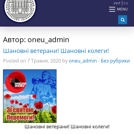
УКР
EN
MENU
Автор:
oneu_admin
Шановні ветерани! Шановні колеги!
Posted on 7 Травня, 2020 by
oneu_admin
-
Без рубрики
Шановні ветерани! Шановні колеги!