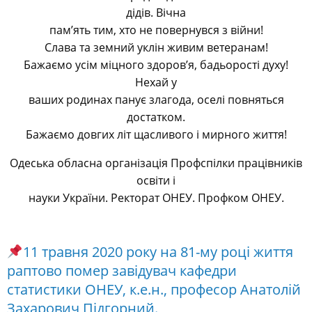
дідів. Вічна
пам’ять тим, хто не повернувся з війни!
Слава та земний уклін живим ветеранам!
Бажаємо усім міцного здоров’я, бадьорості духу!
Нехай у
ваших родинах панує злагода, оселі повняться
достатком.
Бажаємо довгих літ щасливого і мирного життя!
Одеська обласна організація Профспілки працівників
освіти і
науки України. Ректорат ОНЕУ. Профком ОНЕУ.
11 травня 2020 року на 81-му році життя
раптово помер завідувач кафедри
статистики ОНЕУ, к.е.н., професор Анатолій
Захарович Підгорний.