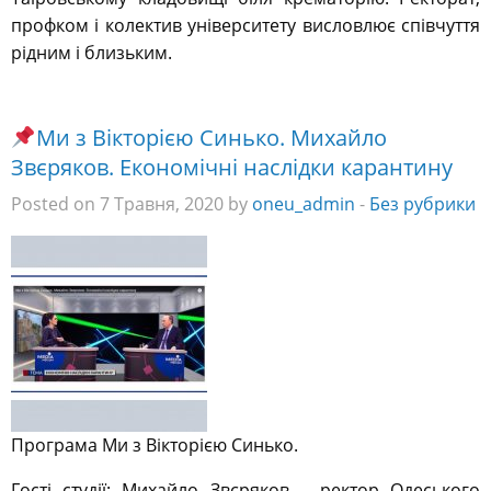
профком і колектив університету висловлює співчуття
рідним і близьким.
Ми з Вікторією Синько. Михайло
Звєряков. Економічні наслідки карантину
Posted on 7 Травня, 2020 by
oneu_admin
-
Без рубрики
Програма Ми з Вікторією Синько.
Гості студії: Михайло Звєряков – ректор Одеського