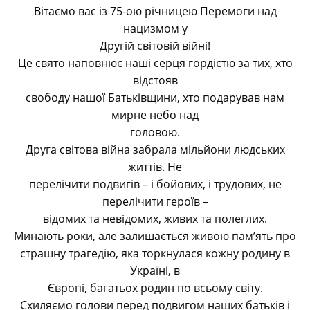
Вітаємо вас із 75-ою річницею Перемоги над
нацизмом у
Другій світовій війні!
Це свято наповнює наші серця гордістю за тих, хто
відстояв
свободу нашої Батьківщини, хто подарував нам
мирне небо над
головою.
Друга світова війна забрала мільйони людських
життів. Не
перелічити подвигів – і бойових, і трудових, не
перелічити героїв –
відомих та невідомих, живих та полеглих.
Минають роки, але залишається живою пам’ять про
страшну трагедію, яка торкнулася кожну родину в
Україні, в
Європі, багатьох родин по всьому світу.
Схиляємо голови перед подвигом наших батьків і