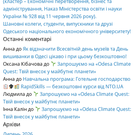
(кластер – Економічні перетворення, бізнес та
адміністрування, Наказ Міністерства освіти і науки
України № 928 від 11 червня 2026 року).
Шановні колеги, студенти, випускники та друзі
Одеського національного економічного університету!
Останні коментарі
Анна
до
Як відзначити Всесвітній день музеїв та День
вишиванки в Одесі цікаво і при цьому безкоштовно!
Оксана Кібачова
до
Запрошуємо на «Odesa Climate
Quest: Твій внесок у майбутнє планети»
Анна
до
Навчальна програма: Готельне господарство
RapidSkills — безкоштовні курси від NTO.UA
Людмила
до
Запрошуємо на «Odesa Climate Quest:
Твій внесок у майбутнє планети»
Інна Калін
до
Запрошуємо на «Odesa Climate Quest:
Твій внесок у майбутнє планети»
Архіви
Липень 2026