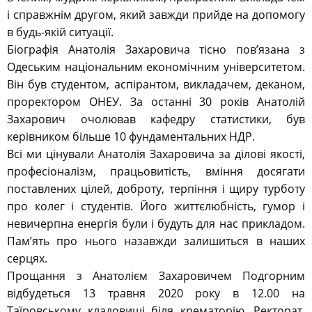
і справжнім другом, який завжди прийде на допомогу
в будь-якій ситуації.
Біографія Анатолія Захаровича тісно пов’язана з
Одеським національним економічним університетом.
Він був студентом, аспірантом, викладачем, деканом,
проректором ОНЕУ. За останні 30 років Анатолій
Захарович очолював кафедру статистики, був
керівником більше 10 фундаментальних НДР.
Всі ми цінували Анатолія Захаровича за ділові якості,
професіоналізм, працьовитість, вміння досягати
поставлених цілей, доброту, терпіння і щиру турботу
про колег і студентів. Його життєлюбність, гумор і
невичерпна енергія були і будуть для нас прикладом.
Пам’ять про нього назавжди залишиться в наших
серцях.
Прощання з Анатолієм Захаровичем Подгорним
відбудеться 13 травня 2020 року в 12.00 на
Таїровському кладовищі біля крематорію. Ректорат,