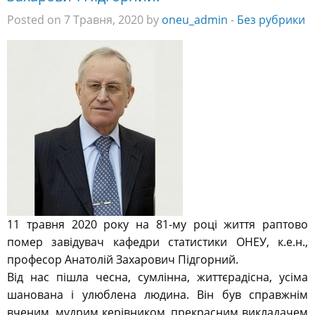
Posted on 7 Травня, 2020 by
oneu_admin
-
Без рубрики
11 травня 2020 року на 81-му році життя раптово
помер завідувач кафедри статистики ОНЕУ, к.е.н.,
професор Анатолій Захарович Підгорний.
Від нас пішла чесна, сумлінна, життєрадісна, усіма
шанована і улюблена людина. Він був справжнім
вченим, мудрим керівником, прекрасним викладачем