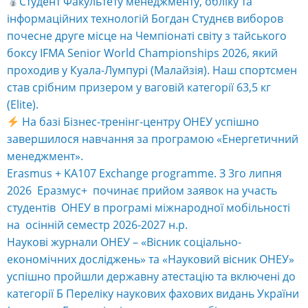
Студент Факультету менеджменту, обліку та
інформаційних технологій Богдан Студнєв виборов
почесне друге місце на Чемпіонаті світу з тайського
боксу IFMA Senior World Championships 2026, який
проходив у Куала-Лумпурі (Малайзія). Наш спортсмен
став срібним призером у ваговій категорії 63,5 кг
(Elite).
На базі Бізнес-тренінг-центру ОНЕУ успішно
завершилося навчання за програмою «Енергетичний
менеджмент».
Erasmus + KA107 Exchange programme. З 3го липня
2026 Еразмус+ починає прийом заявок на участь
студентів ОНЕУ в програмі міжнародної мобільності
на осінній семестр 2026-2027 н.р.
Наукові журнали ОНЕУ – «Вісник соціально-
економічних досліджень» та «Науковий вісник ОНЕУ»
успішно пройшли державну атестацію та включені до
категорії Б Переліку наукових фахових видань України