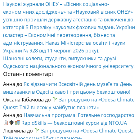
Наукові журнали ОНЕУ – «Вісник соціально-
економічних досліджень» та «Науковий вісник ОНЕУ»
успішно пройшли державну атестацію та включені до
категорії Б Переліку наукових фахових видань України
(кластер – Економічні перетворення, бізнес та
адміністрування, Наказ Міністерства освіти і науки
України № 928 від 11 червня 2026 року).
Шановні колеги, студенти, випускники та друзі
Одеського національного економічного університету!
Останні коментарі
Анна
до
Як відзначити Всесвітній день музеїв та День
вишиванки в Одесі цікаво і при цьому безкоштовно!
Оксана Кібачова
до
Запрошуємо на «Odesa Climate
Quest: Твій внесок у майбутнє планети»
Анна
до
Навчальна програма: Готельне господарство
RapidSkills — безкоштовні курси від NTO.UA
Людмила
до
Запрошуємо на «Odesa Climate Quest:
Твій внесок у майбутнє планети»