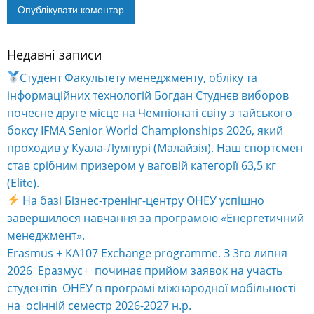
Недавні записи
Alternative:
Студент Факультету менеджменту, обліку та
інформаційних технологій Богдан Студнєв виборов
почесне друге місце на Чемпіонаті світу з тайського
боксу IFMA Senior World Championships 2026, який
проходив у Куала-Лумпурі (Малайзія). Наш спортсмен
став срібним призером у ваговій категорії 63,5 кг
(Elite).
На базі Бізнес-тренінг-центру ОНЕУ успішно
завершилося навчання за програмою «Енергетичний
менеджмент».
Erasmus + KA107 Exchange programme. З 3го липня
2026 Еразмус+ починає прийом заявок на участь
студентів ОНЕУ в програмі міжнародної мобільності
на осінній семестр 2026-2027 н.р.