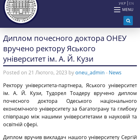
УКР
EN
MENU
Диплом почесного доктора ОНЕУ
вручено ректору Яського
університет ім. А. Й. Кузи
Posted on 21 Лютого, 2023 by
oneu_admin
-
News
Ректору університета-партнера, Яського університет
ім. А. Й. Кузи, Тудорел Тоадеру вручено диплом
почесного доктора Одеського національного
економічного університету за багатограну та глибоку
співпрацю між нашими університетами в науковій та
освітній сфері.
Диплом вручив викладач нашого університету Сергій