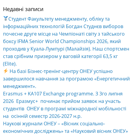
Недавні записи
Alternative:
Студент Факультету менеджменту, обліку та
інформаційних технологій Богдан Студнєв виборов
почесне друге місце на Чемпіонаті світу з тайського
боксу IFMA Senior World Championships 2026, який
проходив у Куала-Лумпурі (Малайзія). Наш спортсмен
став срібним призером у ваговій категорії 63,5 кг
(Elite).
На базі Бізнес-тренінг-центру ОНЕУ успішно
завершилося навчання за програмою «Енергетичний
менеджмент».
Erasmus + KA107 Exchange programme. З 3го липня
2026 Еразмус+ починає прийом заявок на участь
студентів ОНЕУ в програмі міжнародної мобільності
на осінній семестр 2026-2027 н.р.
Наукові журнали ОНЕУ – «Вісник соціально-
економічних досліджень» та «Науковий вісник ОНЕУ»