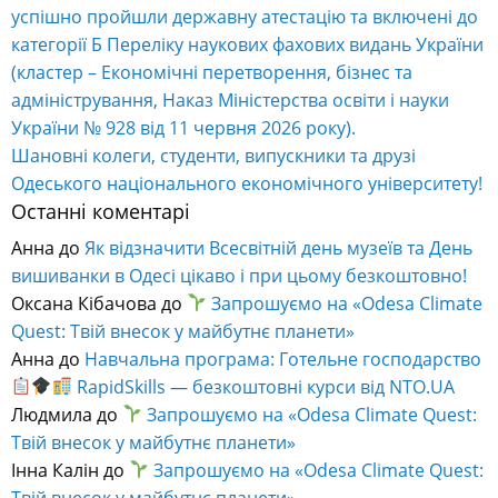
успішно пройшли державну атестацію та включені до
категорії Б Переліку наукових фахових видань України
(кластер – Економічні перетворення, бізнес та
адміністрування, Наказ Міністерства освіти і науки
України № 928 від 11 червня 2026 року).
Шановні колеги, студенти, випускники та друзі
Одеського національного економічного університету!
Останні коментарі
Анна
до
Як відзначити Всесвітній день музеїв та День
вишиванки в Одесі цікаво і при цьому безкоштовно!
Оксана Кібачова
до
Запрошуємо на «Odesa Climate
Quest: Твій внесок у майбутнє планети»
Анна
до
Навчальна програма: Готельне господарство
RapidSkills — безкоштовні курси від NTO.UA
Людмила
до
Запрошуємо на «Odesa Climate Quest:
Твій внесок у майбутнє планети»
Інна Калін
до
Запрошуємо на «Odesa Climate Quest:
Твій внесок у майбутнє планети»