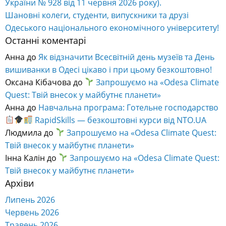
України № 928 від 11 червня 2026 року).
Шановні колеги, студенти, випускники та друзі
Одеського національного економічного університету!
Останні коментарі
Анна
до
Як відзначити Всесвітній день музеїв та День
вишиванки в Одесі цікаво і при цьому безкоштовно!
Оксана Кібачова
до
Запрошуємо на «Odesa Climate
Quest: Твій внесок у майбутнє планети»
Анна
до
Навчальна програма: Готельне господарство
RapidSkills — безкоштовні курси від NTO.UA
Людмила
до
Запрошуємо на «Odesa Climate Quest:
Твій внесок у майбутнє планети»
Інна Калін
до
Запрошуємо на «Odesa Climate Quest:
Твій внесок у майбутнє планети»
Архіви
Липень 2026
Червень 2026
Травень 2026