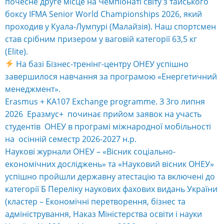
почесне друге місце на Чемпіонаті світу з тайського
боксу IFMA Senior World Championships 2026, який
проходив у Куала-Лумпурі (Малайзія). Наш спортсмен
став срібним призером у ваговій категорії 63,5 кг
(Elite).
На базі Бізнес-тренінг-центру ОНЕУ успішно
завершилося навчання за програмою «Енергетичний
менеджмент».
Erasmus + KA107 Exchange programme. З 3го липня
2026 Еразмус+ починає прийом заявок на участь
студентів ОНЕУ в програмі міжнародної мобільності
на осінній семестр 2026-2027 н.р.
Наукові журнали ОНЕУ – «Вісник соціально-
економічних досліджень» та «Науковий вісник ОНЕУ»
успішно пройшли державну атестацію та включені до
категорії Б Переліку наукових фахових видань України
(кластер – Економічні перетворення, бізнес та
адміністрування, Наказ Міністерства освіти і науки