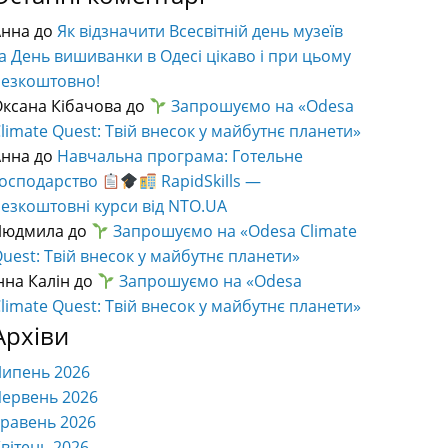
Анна
до
Як відзначити Всесвітній день музеїв
а День вишиванки в Одесі цікаво і при цьому
безкоштовно!
ксана Кібачова
до
Запрошуємо на «Odesa
limate Quest: Твій внесок у майбутнє планети»
Анна
до
Навчальна програма: Готельне
господарство
RapidSkills —
езкоштовні курси від NTO.UA
Людмила
до
Запрошуємо на «Odesa Climate
uest: Твій внесок у майбутнє планети»
нна Калін
до
Запрошуємо на «Odesa
limate Quest: Твій внесок у майбутнє планети»
Архіви
Липень 2026
ервень 2026
равень 2026
вітень 2026