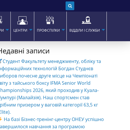
РИ
ЦЕНТРИ
ПРОФСПІЛКИ
ВІДДІЛИ І СЛУЖБИ
Недавні записи
Студент Факультету менеджменту, обліку та
нформаційних технологій Богдан Студнєв
иборов почесне друге місце на Чемпіонаті
віту з тайського боксу IFMA Senior World
hampionships 2026, який проходив у Куала-
умпурі (Малайзія). Наш спортсмен став
рібним призером у ваговій категорії 63,5 кг
Elite).
На базі Бізнес-тренінг-центру ОНЕУ успішно
завершилося навчання за програмою