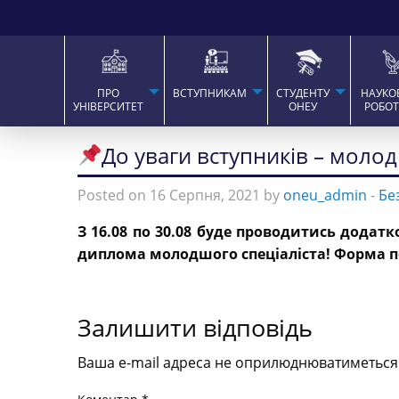
ПРО
ВСТУПНИКАМ
СТУДЕНТУ
НАУКО
УНІВЕРСИТЕТ
ОНЕУ
РОБО
До уваги вступників – молод
Posted on 16 Серпня, 2021 by
oneu_admin
-
Бе
З 16.08 по 30.08 буде проводитись додат
диплома молодшого спеціаліста! Форма п
Залишити відповідь
Ваша e-mail адреса не оприлюднюватиметься