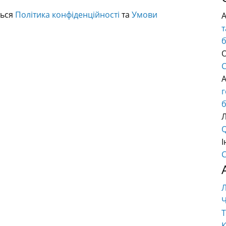
ться
Політика конфіденційності
та
Умови
т
О
C
б
Q
І
C
Ч
Т
К