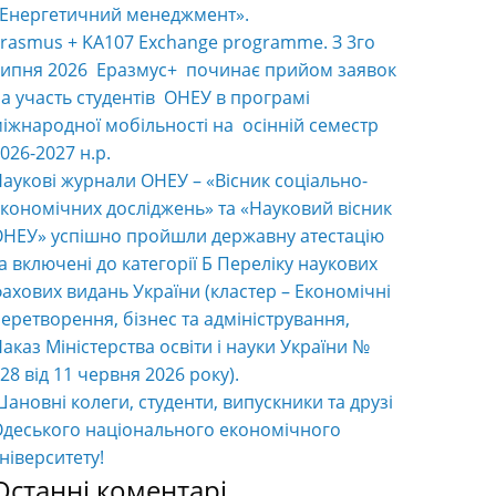
«Енергетичний менеджмент».
rasmus + KA107 Exchange programme. З 3го
ипня 2026 Еразмус+ починає прийом заявок
а участь студентів ОНЕУ в програмі
іжнародної мобільності на осінній семестр
026-2027 н.р.
аукові журнали ОНЕУ – «Вісник соціально-
кономічних досліджень» та «Науковий вісник
НЕУ» успішно пройшли державну атестацію
а включені до категорії Б Переліку наукових
ахових видань України (кластер – Економічні
еретворення, бізнес та адміністрування,
аказ Міністерства освіти і науки України №
28 від 11 червня 2026 року).
ановні колеги, студенти, випускники та друзі
деського національного економічного
ніверситету!
Останні коментарі