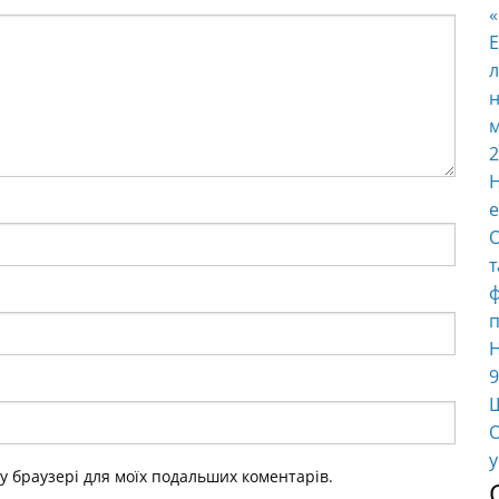
E
л
н
м
2
Н
е
О
т
ф
п
Н
9
Ш
О
у
ому браузері для моїх подальших коментарів.