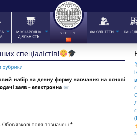
ВА
МІЖНАРОДНА
ФАКУЛЬТЕТИ
КАФЕД
УКР
EN
ТА
ДІЯЛЬНІСТЬ
ших спеціалістів!
з рубрики
і
ковий набір на денну форму навчання на основі
в
одачі заяв – електронна
с
C
Л
с
(
.
Обов’язкові поля позначені
*