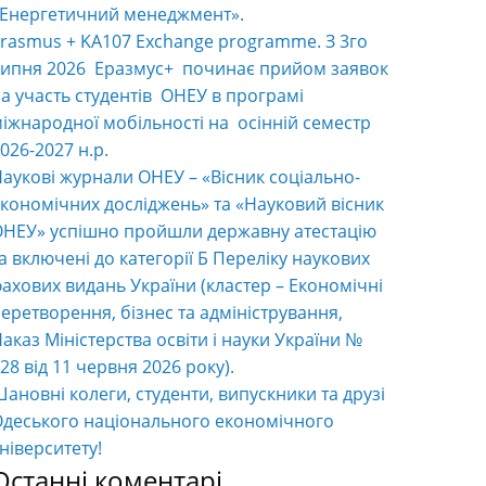
«Енергетичний менеджмент».
rasmus + KA107 Exchange programme. З 3го
ипня 2026 Еразмус+ починає прийом заявок
а участь студентів ОНЕУ в програмі
іжнародної мобільності на осінній семестр
026-2027 н.р.
аукові журнали ОНЕУ – «Вісник соціально-
кономічних досліджень» та «Науковий вісник
НЕУ» успішно пройшли державну атестацію
а включені до категорії Б Переліку наукових
ахових видань України (кластер – Економічні
еретворення, бізнес та адміністрування,
аказ Міністерства освіти і науки України №
28 від 11 червня 2026 року).
ановні колеги, студенти, випускники та друзі
деського національного економічного
ніверситету!
Останні коментарі