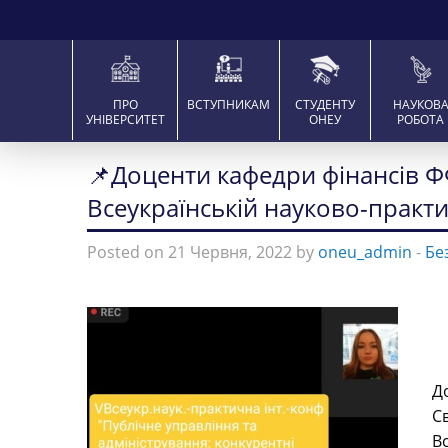
ПРО
ВСТУПНИКАМ
СТУДЕНТУ
НАУКОВ
УНІВЕРСИТЕТ
ОНЕУ
РОБОТА
📌Доценти кафедри фінансів Ф
Всеукраїнській науково-практи
Posted on 21 Червня, 2022 by
oneu_admin
-
Бе
Д
С
В