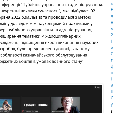
онференції
“
П
ублічне управління та адміністрування:
E
онкурентні виклики сучасності”, яка відбулася
02
л
ервня 2022 р
.(м.Львів) та проводилася
з метою
н
бміну досвідом між науковцями й практиками у
м
фері публічного управління та адміністрування,
2
озширення тематики міждисциплінарних
Н
осліджень, підвищення якості виконання наукових
е
озробо
к,
було представлено доповідь на тему
О
собливост
і
казначейського обслуговування
т
юджетних коштів в умовах воєнного стану
”
.
ф
п
Н
9
Ш
О
у