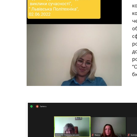
к
к
ч
о
с
р
д
р
“
О
б