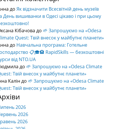
Анна
до
Як відзначити Всесвітній день музеїв
а День вишиванки в Одесі цікаво і при цьому
безкоштовно!
ксана Кібачова
до
🌱 Запрошуємо на «Odesa
limate Quest: Твій внесок у майбутнє планети»
Анна
до
Навчальна програма: Готельне
осподарство 📋🎓🏨 RapidSkills — безкоштовні
урси від NTO.UA
Людмила
до
🌱 Запрошуємо на «Odesa Climate
uest: Твій внесок у майбутнє планети»
нна Калін
до
🌱 Запрошуємо на «Odesa Climate
uest: Твій внесок у майбутнє планети»
Архіви
Липень 2026
ервень 2026
равень 2026
вітень 2026