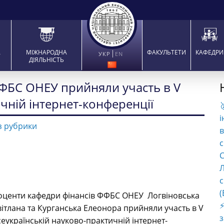
А
МІЖНАРОДНА
ФАКУЛЬТЕТИ
КАФЕДРИ
УКР
EN
ДІЯЛЬНІСТЬ
ФБС ОНЕУ прийняли участь в V
чній інтернет-конференції

і
з рубрики
в
с
C
Л
с
(
оценти кафедри фінансів ФФБС ОНЕУ
Логвіновська
⚡
вітлана та
Курганська Елеонора прийняли участь в
V
сеукраїнськ
ій
науково-практичн
ій
інтернет-