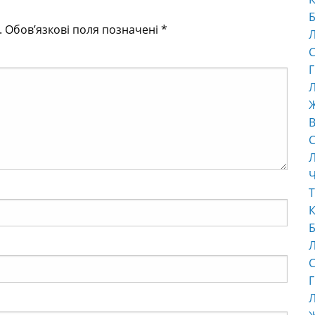
Б
.
Обов’язкові поля позначені
*
С
Г
Л
В
С
Ч
Т
К
Б
С
Г
Л