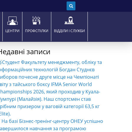
ЦЕНТРИ
ПРОФСПІЛКИ
ВІДДІЛИ І СЛУЖБИ
Недавні записи
Студент Факультету менеджменту, обліку та
нформаційних технологій Богдан Студнєв
иборов почесне друге місце на Чемпіонаті
віту з тайського боксу IFMA Senior World
hampionships 2026, який проходив у Куала-
умпурі (Малайзія). Наш спортсмен став
рібним призером у ваговій категорії 63,5 кг
Elite).
️ На базі Бізнес-тренінг-центру ОНЕУ успішно
завершилося навчання за програмою