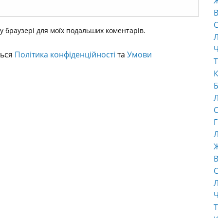
В
С
ому браузері для моїх подальших коментарів.
Ч
ться
Політика конфіденційності
та
Умови
Т
К
Б
С
Г
Л
В
С
Ч
Т