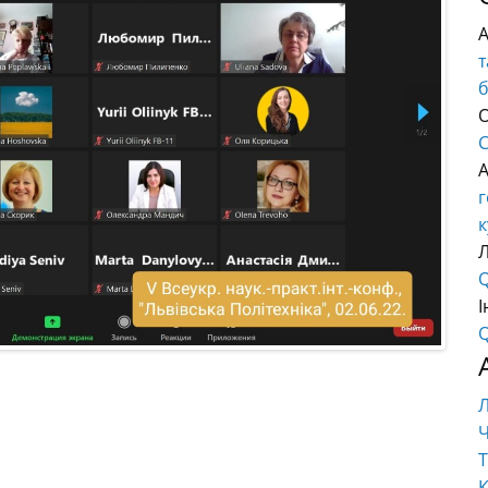
т
О
C
г
к
Q
І
Q
Ч
Т
К