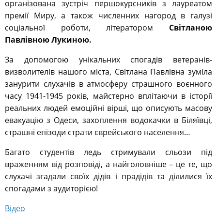
організована зустріч першокурсників з лауреатом
премії Миру, а також численних нагород в галузі
соціальної роботи, літератором
Світланою
Павлівною Лукиною.
За допомогою унікальних спогадів ветеранів-
визволителів нашого міста, Світлана Павлівна зуміла
занурити слухачів в атмосферу страшного воєнного
часу 1941-1945 років, майстерно вплітаючи в історії
реальних людей емоційні вірші, що описують масову
евакуацію з Одеси, захоплення водокачки в Біляївці,
страшні епізоди страти єврейського населення…
Багато студентів ледь стримували сльози під
враженням від розповіді, а найголовніше – це те, що
слухачі згадали своїх дідів і прадідів та ділилися їх
спогадами з аудиторією!
Вiдео