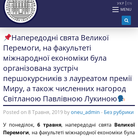
УКР
EN
MENU
Hапередодні свята Великої
Перемоги, на факультеті
міжнародної економіки була
організована зустріч
першокурсників з лауреатом премії
Миру, а також численних нагород
Світланою Павлівною Лукиною
Posted on 8 Травня, 2019 by
oneu_admin
-
Без рубрики
У понеділок,
6 травня
, напередодні свята
Великої
Перемоги
, на факультеті міжнародної економіки була