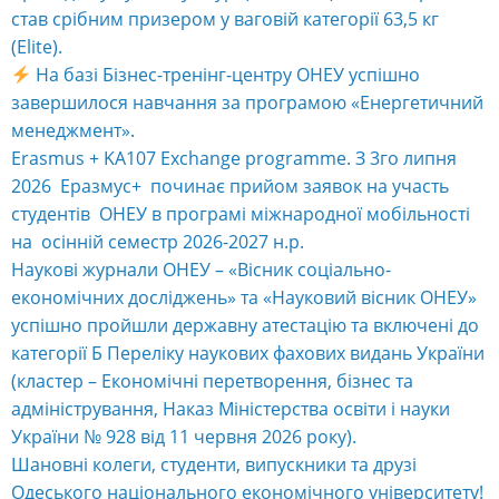
став срібним призером у ваговій категорії 63,5 кг
(Elite).
На базі Бізнес-тренінг-центру ОНЕУ успішно
завершилося навчання за програмою «Енергетичний
менеджмент».
Erasmus + KA107 Exchange programme. З 3го липня
2026 Еразмус+ починає прийом заявок на участь
студентів ОНЕУ в програмі міжнародної мобільності
на осінній семестр 2026-2027 н.р.
Наукові журнали ОНЕУ – «Вісник соціально-
економічних досліджень» та «Науковий вісник ОНЕУ»
успішно пройшли державну атестацію та включені до
категорії Б Переліку наукових фахових видань України
(кластер – Економічні перетворення, бізнес та
адміністрування, Наказ Міністерства освіти і науки
України № 928 від 11 червня 2026 року).
Шановні колеги, студенти, випускники та друзі
Одеського національного економічного університету!