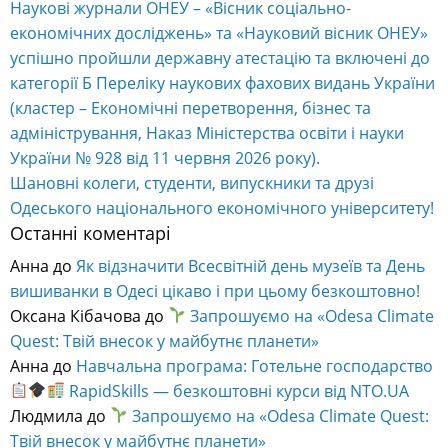
Наукові журнали ОНЕУ – «Вісник соціально-
економічних досліджень» та «Науковий вісник ОНЕУ»
успішно пройшли державну атестацію та включені до
категорії Б Переліку наукових фахових видань України
(кластер – Економічні перетворення, бізнес та
адміністрування, Наказ Міністерства освіти і науки
України № 928 від 11 червня 2026 року).
Шановні колеги, студенти, випускники та друзі
Одеського національного економічного університету!
Останні коментарі
Анна
до
Як відзначити Всесвітній день музеїв та День
вишиванки в Одесі цікаво і при цьому безкоштовно!
Оксана Кібачова
до
Запрошуємо на «Odesa Climate
Quest: Твій внесок у майбутнє планети»
Анна
до
Навчальна програма: Готельне господарство
RapidSkills — безкоштовні курси від NTO.UA
Людмила
до
Запрошуємо на «Odesa Climate Quest:
Твій внесок у майбутнє планети»