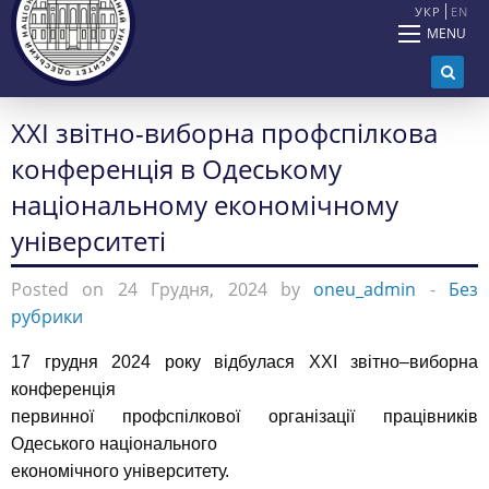
УКР
EN
MENU
ХХІ звітно-виборна профспілкова
конференція в Одеському
національному економічному
університеті
Posted on 24 Грудня, 2024 by
oneu_admin
-
Без
рубрики
17 грудня 2024 року відбулася ХХІ звітно–виборна
конференція
первинної профспілкової організації працівників
Одеського національного
економічного університету.