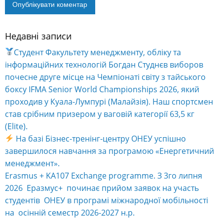
Недавні записи
Alternative:
Студент Факультету менеджменту, обліку та
інформаційних технологій Богдан Студнєв виборов
почесне друге місце на Чемпіонаті світу з тайського
боксу IFMA Senior World Championships 2026, який
проходив у Куала-Лумпурі (Малайзія). Наш спортсмен
став срібним призером у ваговій категорії 63,5 кг
(Elite).
На базі Бізнес-тренінг-центру ОНЕУ успішно
завершилося навчання за програмою «Енергетичний
менеджмент».
Erasmus + KA107 Exchange programme. З 3го липня
2026 Еразмус+ починає прийом заявок на участь
студентів ОНЕУ в програмі міжнародної мобільності
на осінній семестр 2026-2027 н.р.