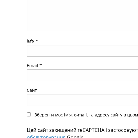
Ім'я
*
Email
*
Сайт
Зберегти моє ім'я, e-mail, та адресу сайту в ць
Цей сайт захищений reCAPTCHA і застосовую
обслуговування
Google.