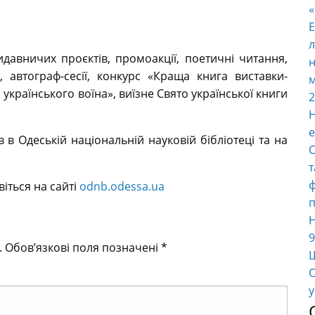
E
л
идавничих проєктів, промоакції, поетичні читання,
н
і, автограф-сесії, конкурс «Краща книга виставки-
м
 українського воїна», виїзне Свято української книги
2
Н
е
в в Одеській національній науковій бібліотеці та на
О
т
ф
іться на сайті
odnb.odessa.ua
п
Н
9
.
Обов’язкові поля позначені
*
Ш
О
у