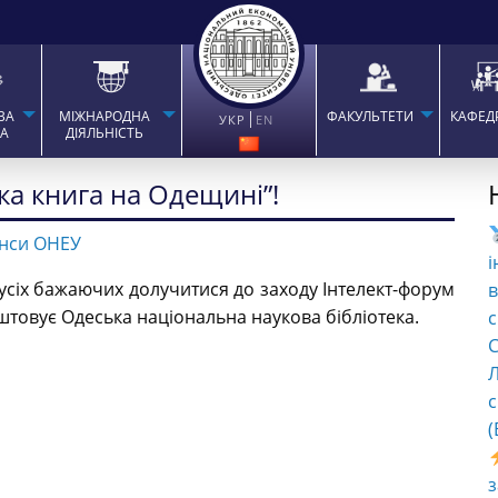
ВА
МІЖНАРОДНА
ФАКУЛЬТЕТИ
КАФЕД
УКР
EN
ТА
ДІЯЛЬНІСТЬ
ка книга на Одещині”!
нси ОНЕУ
і
 усіх бажаючих долучитися до заходу Інтелект-форум
в
штовує Одеська національна наукова бібліотека.
с
C
Л
с
(