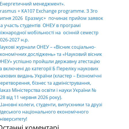
«Енергетичний менеджмент».
rasmus + KA107 Exchange programme. З 3го
ипня 2026 Еразмус+ починає прийом заявок
а участь студентів ОНЕУ в програмі
іжнародної мобільності на осінній семестр
026-2027 н.р.
аукові журнали ОНЕУ – «Вісник соціально-
кономічних досліджень» та «Науковий вісник
НЕУ» успішно пройшли державну атестацію
а включені до категорії Б Переліку наукових
ахових видань України (кластер – Економічні
еретворення, бізнес та адміністрування,
аказ Міністерства освіти і науки України №
28 від 11 червня 2026 року).
ановні колеги, студенти, випускники та друзі
деського національного економічного
ніверситету!
Останні коментарі