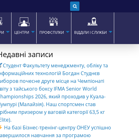
РИ
ЦЕНТРИ
ПРОФСПІЛКИ
ВІДДІЛИ І СЛУЖБИ
Недавні записи
Студент Факультету менеджменту, обліку та
нформаційних технологій Богдан Студнєв
иборов почесне друге місце на Чемпіонаті
віту з тайського боксу IFMA Senior World
hampionships 2026, який проходив у Куала-
умпурі (Малайзія). Наш спортсмен став
рібним призером у ваговій категорії 63,5 кг
Elite).
На базі Бізнес-тренінг-центру ОНЕУ успішно
завершилося навчання за програмою