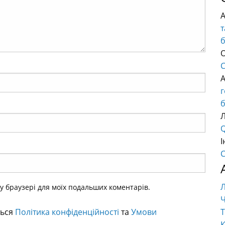
т
О
C
б
Q
І
C
ому браузері для моїх подальших коментарів.
Ч
ться
Політика конфіденційності
та
Умови
Т
К