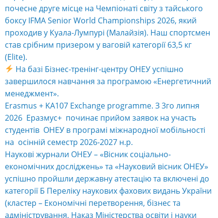
почесне друге місце на Чемпіонаті світу з тайського
боксу IFMA Senior World Championships 2026, який
проходив у Куала-Лумпурі (Малайзія). Наш спортсмен
став срібним призером у ваговій категорії 63,5 кг
(Elite).
На базі Бізнес-тренінг-центру ОНЕУ успішно
завершилося навчання за програмою «Енергетичний
менеджмент».
Erasmus + KA107 Exchange programme. З 3го липня
2026 Еразмус+ починає прийом заявок на участь
студентів ОНЕУ в програмі міжнародної мобільності
на осінній семестр 2026-2027 н.р.
Наукові журнали ОНЕУ – «Вісник соціально-
економічних досліджень» та «Науковий вісник ОНЕУ»
успішно пройшли державну атестацію та включені до
категорії Б Переліку наукових фахових видань України
(кластер – Економічні перетворення, бізнес та
адміністрування, Наказ Міністерства освіти і науки