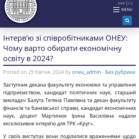
УКР
EN
MENU
Інтерв’ю зі співробітниками ОНЕУ:
Чому варто обирати економічну
освіту в 2024?
Posted on 29 Квітня, 2024 by
oneu_admin
-
Без рубрики
Заступник декана факультету економіки та управління
підприємством, кандидат політичних наук, старший
викладач Балута Тетяна Павлівна та декан факультету
фінансів та банківської справи, кандидат економічних
наук, доцент Мартинюк Ірина Василівна надали
ексклюзивне інтерв’ю для ТРК «Круг».
У своїх виступах вони поділилися враженнями щодо