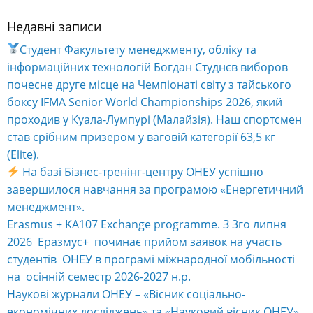
Недавні записи
Alternative:
Студент Факультету менеджменту, обліку та
інформаційних технологій Богдан Студнєв виборов
почесне друге місце на Чемпіонаті світу з тайського
боксу IFMA Senior World Championships 2026, який
проходив у Куала-Лумпурі (Малайзія). Наш спортсмен
став срібним призером у ваговій категорії 63,5 кг
(Elite).
На базі Бізнес-тренінг-центру ОНЕУ успішно
завершилося навчання за програмою «Енергетичний
менеджмент».
Erasmus + KA107 Exchange programme. З 3го липня
2026 Еразмус+ починає прийом заявок на участь
студентів ОНЕУ в програмі міжнародної мобільності
на осінній семестр 2026-2027 н.р.
Наукові журнали ОНЕУ – «Вісник соціально-
економічних досліджень» та «Науковий вісник ОНЕУ»