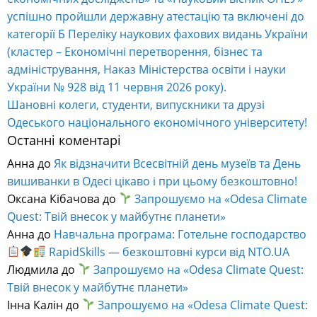
успішно пройшли державну атестацію та включені до
категорії Б Переліку наукових фахових видань України
(кластер – Економічні перетворення, бізнес та
адміністрування, Наказ Міністерства освіти і науки
України № 928 від 11 червня 2026 року).
Шановні колеги, студенти, випускники та друзі
Одеського національного економічного університету!
Останні коментарі
Анна
до
Як відзначити Всесвітній день музеїв та День
вишиванки в Одесі цікаво і при цьому безкоштовно!
Оксана Кібачова
до
Запрошуємо на «Odesa Climate
Quest: Твій внесок у майбутнє планети»
Анна
до
Навчальна програма: Готельне господарство
RapidSkills — безкоштовні курси від NTO.UA
Людмила
до
Запрошуємо на «Odesa Climate Quest:
Твій внесок у майбутнє планети»
Інна Калін
до
Запрошуємо на «Odesa Climate Quest: