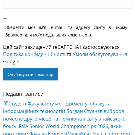
Зберегти моє ім'я, e-mail, та адресу сайту в цьому
браузері для моїх подальших коментарів.
Цей сайт захищений reCAPTCHA і застосовуються
Політика конфіденційності
та
Умови обслуговування
Google.
Недавні записи
Alternative:
Студент Факультету менеджменту, обліку та
інформаційних технологій Богдан Студнєв виборов
почесне друге місце на Чемпіонаті світу з тайського
боксу IFMA Senior World Championships 2026, який
проходив у Куала-Лумпурі (Малайзія). Наш спортсмен