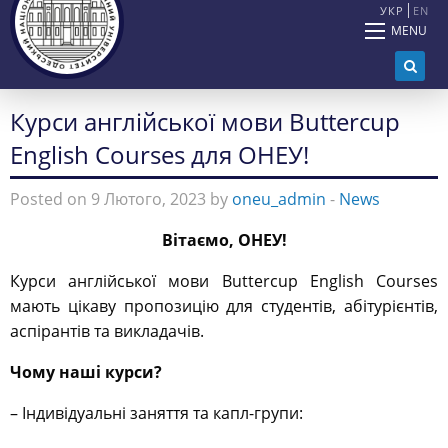
УКР
EN
MENU
Курси англійської мови Buttercup
English Courses для ОНЕУ!
Posted on 9 Лютого, 2023 by
oneu_admin
-
News
Вітаємо, ОНЕУ!
Курси англійської мови Buttercup English Courses
мають цікаву пропозицію для студентів, абітурієнтів,
аспірантів та викладачів.
Чому наші курси?
– Індивідуальні заняття та капл-групи: