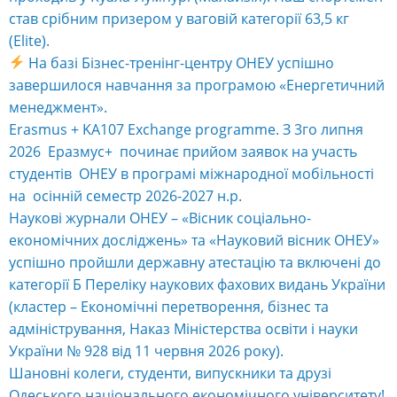
став срібним призером у ваговій категорії 63,5 кг
(Elite).
На базі Бізнес-тренінг-центру ОНЕУ успішно
завершилося навчання за програмою «Енергетичний
менеджмент».
Erasmus + KA107 Exchange programme. З 3го липня
2026 Еразмус+ починає прийом заявок на участь
студентів ОНЕУ в програмі міжнародної мобільності
на осінній семестр 2026-2027 н.р.
Наукові журнали ОНЕУ – «Вісник соціально-
економічних досліджень» та «Науковий вісник ОНЕУ»
успішно пройшли державну атестацію та включені до
категорії Б Переліку наукових фахових видань України
(кластер – Економічні перетворення, бізнес та
адміністрування, Наказ Міністерства освіти і науки
України № 928 від 11 червня 2026 року).
Шановні колеги, студенти, випускники та друзі
Одеського національного економічного університету!