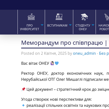
ПРО
ВСТУПНИКАМ
СТУДЕНТУ
НАУКО
УНІВЕРСИТЕТ
ОНЕУ
РОБО
Меморандум про співпрацю | 
Posted on 2 Квітня, 2025 by
oneu_admin
-
Без 
Вас вітає ОНЕУ
Ректор ОНЕУ, доктор економічних наук, 
Нерубайської ОТГ Олег Мишаглі підписали м
Цей документ – стратегічний крок до зміцне
Угода створює нові перспективи для:
реалізації спільних освітніх та наукових пр