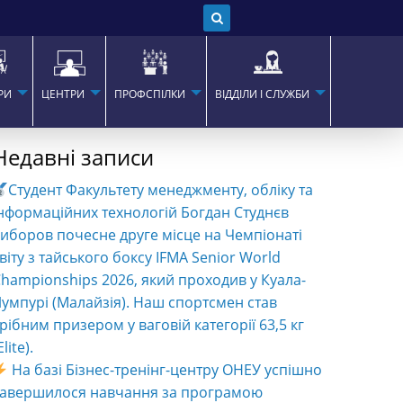
РИ
ЦЕНТРИ
ПРОФСПІЛКИ
ВІДДІЛИ І СЛУЖБИ
Недавні записи
Студент Факультету менеджменту, обліку та
нформаційних технологій Богдан Студнєв
иборов почесне друге місце на Чемпіонаті
віту з тайського боксу IFMA Senior World
hampionships 2026, який проходив у Куала-
умпурі (Малайзія). Наш спортсмен став
рібним призером у ваговій категорії 63,5 кг
Elite).
На базі Бізнес-тренінг-центру ОНЕУ успішно
завершилося навчання за програмою