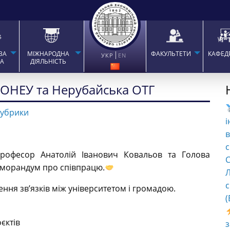
ВА
МІЖНАРОДНА
ФАКУЛЬТЕТИ
КАФЕД
УКР
EN
ТА
ДІЯЛЬНІСТЬ
ОНЕУ та Нерубайська ОТГ
рубрики
і
в
с
професор Анатолій Іванович Ковальов та Голова
C
еморандум про співпрацю.
Л
с
ння зв’язків між університетом і громадою.
(
оєктів