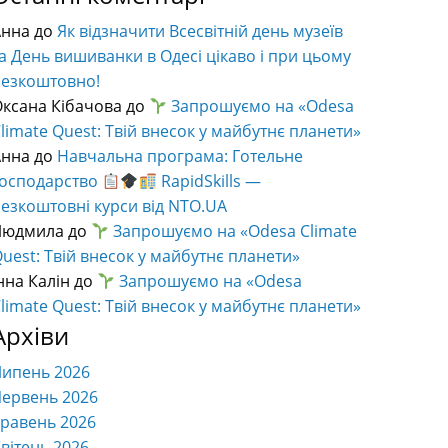
Анна
до
Як відзначити Всесвітній день музеїв
а День вишиванки в Одесі цікаво і при цьому
безкоштовно!
ксана Кібачова
до
Запрошуємо на «Odesa
limate Quest: Твій внесок у майбутнє планети»
Анна
до
Навчальна програма: Готельне
господарство
RapidSkills —
езкоштовні курси від NTO.UA
Людмила
до
Запрошуємо на «Odesa Climate
uest: Твій внесок у майбутнє планети»
нна Калін
до
Запрошуємо на «Odesa
limate Quest: Твій внесок у майбутнє планети»
Архіви
Липень 2026
ервень 2026
равень 2026
вітень 2026