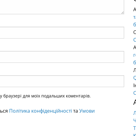
т
О
C
б
Q
І
C
ому браузері для моїх подальших коментарів.
ться
Політика конфіденційності
та
Умови
Ч
Т
К