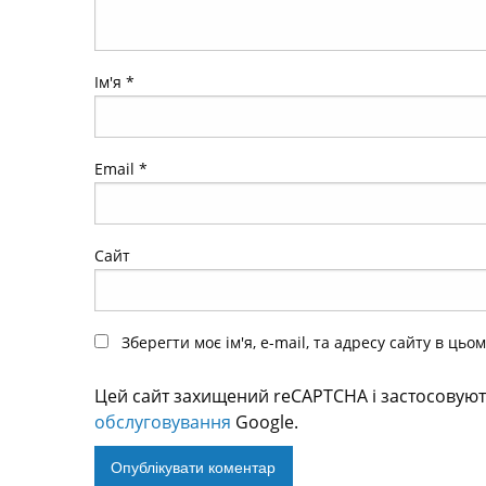
Ім'я
*
Email
*
Сайт
Зберегти моє ім'я, e-mail, та адресу сайту в ць
Цей сайт захищений reCAPTCHA і застосовую
обслуговування
Google.