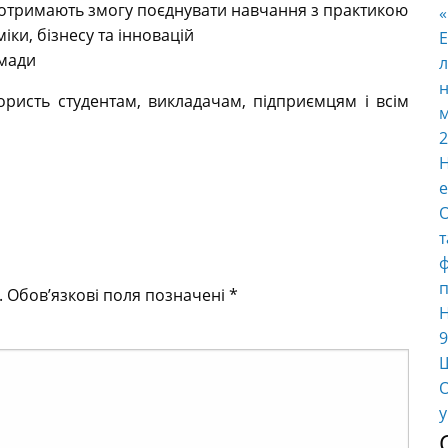
 отримають змогу поєднувати навчання з практикою
іки, бізнесу та інновацій
E
омади
л
н
ристь студентам, викладачам, підприємцям і всім
м
2
Н
е
О
т
ф
п
.
Обов’язкові поля позначені
*
Н
9
Ш
О
у