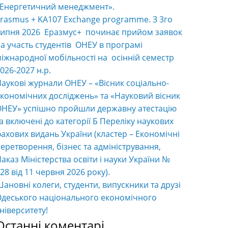
«Енергетичний менеджмент».
rasmus + KA107 Exchange programme. З 3го
ипня 2026 Еразмус+ починає прийом заявок
а участь студентів ОНЕУ в програмі
іжнародної мобільності на осінній семестр
026-2027 н.р.
аукові журнали ОНЕУ – «Вісник соціально-
кономічних досліджень» та «Науковий вісник
НЕУ» успішно пройшли державну атестацію
а включені до категорії Б Переліку наукових
ахових видань України (кластер – Економічні
еретворення, бізнес та адміністрування,
аказ Міністерства освіти і науки України №
28 від 11 червня 2026 року).
ановні колеги, студенти, випускники та друзі
деського національного економічного
ніверситету!
Останні коментарі