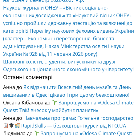
Наукові журнали ОНЕУ – «Вісник соціально-
економічних досліджень» та «Науковий вісник ОНЕУ»
успішно пройшли державну атестацію та включені до
категорії Б Переліку наукових фахових видань України
(кластер – Економічні перетворення, бізнес та
адміністрування, Наказ Міністерства освіти і науки
України № 928 від 11 червня 2026 року).
Шановні колеги, студенти, випускники та друзі
Одеського національного економічного університету!
Останні коментарі
Анна
до
Як відзначити Всесвітній день музеїв та День
вишиванки в Одесі цікаво і при цьому безкоштовно!
Оксана Кібачова
до
Запрошуємо на «Odesa Climate
Quest: Твій внесок у майбутнє планети»
Анна
до
Навчальна програма: Готельне господарство
RapidSkills — безкоштовні курси від NTO.UA
Людмила
до
Запрошуємо на «Odesa Climate Quest: