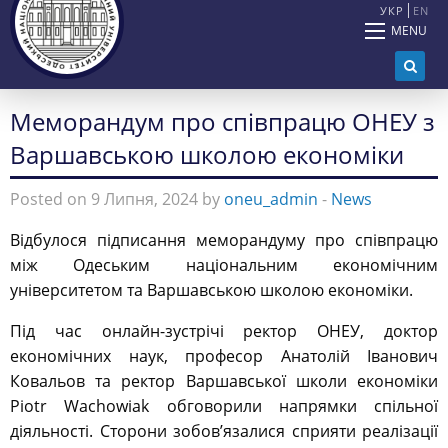
УКР
EN
MENU
Меморандум про співпрацю ОНЕУ з
Варшавською школою економіки
Posted on 9 Липня, 2024 by
oneu_admin
-
News
Відбулося підписання меморандуму про співпрацю
між Одеським національним економічним
університетом та Варшавською школою економіки.
Під час онлайн-зустрічі ректор ОНЕУ, доктор
економічних наук, професор Анатолій Іванович
Ковальов та ректор Варшавської школи економіки
Piotr Wachowiak обговорили напрямки спільної
діяльності. Сторони зобов’язалися сприяти реалізації