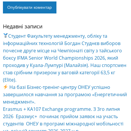
Недавні записи
Alternative:
Студент Факультету менеджменту, обліку та
інформаційних технологій Богдан Студнєв виборов
почесне друге місце на Чемпіонаті світу з тайського
боксу IFMA Senior World Championships 2026, який
проходив у Куала-Лумпурі (Малайзія). Наш спортсмен
став срібним призером у ваговій категорії 63,5 кг
(Elite).
На базі Бізнес-тренінг-центру ОНЕУ успішно
завершилося навчання за програмою «Енергетичний
менеджмент».
Erasmus + KA107 Exchange programme. З 3го липня
2026 Еразмус+ починає прийом заявок на участь
студентів ОНЕУ в програмі міжнародної мобільності
на осінній семестр 2026-2027 н.р.