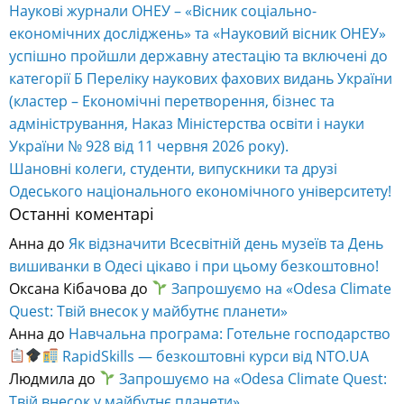
Наукові журнали ОНЕУ – «Вісник соціально-
економічних досліджень» та «Науковий вісник ОНЕУ»
успішно пройшли державну атестацію та включені до
категорії Б Переліку наукових фахових видань України
(кластер – Економічні перетворення, бізнес та
адміністрування, Наказ Міністерства освіти і науки
України № 928 від 11 червня 2026 року).
Шановні колеги, студенти, випускники та друзі
Одеського національного економічного університету!
Останні коментарі
Анна
до
Як відзначити Всесвітній день музеїв та День
вишиванки в Одесі цікаво і при цьому безкоштовно!
Оксана Кібачова
до
Запрошуємо на «Odesa Climate
Quest: Твій внесок у майбутнє планети»
Анна
до
Навчальна програма: Готельне господарство
RapidSkills — безкоштовні курси від NTO.UA
Людмила
до
Запрошуємо на «Odesa Climate Quest:
Твій внесок у майбутнє планети»