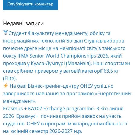
Недавні записи
Alternative:
Студент Факультету менеджменту, обліку та
інформаційних технологій Богдан Студнєв виборов
почесне друге місце на Чемпіонаті світу з тайського
боксу IFMA Senior World Championships 2026, який
проходив у Куала-Лумпурі (Малайзія). Наш спортсмен
став срібним призером у ваговій категорії 63,5 кг
(Elite).
На базі Бізнес-тренінг-центру ОНЕУ успішно
завершилося навчання за програмою «Енергетичний
менеджмент».
Erasmus + KA107 Exchange programme. З 3го липня
2026 Еразмус+ починає прийом заявок на участь
студентів ОНЕУ в програмі міжнародної мобільності
на осінній семестр 2026-2027 н.р.