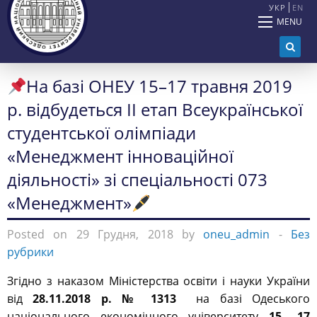
УКР
EN
MENU
На базі ОНЕУ 15–17 травня 2019
р. відбудеться ІІ етап Всеукраїнської
студентської олімпіади
«Менеджмент інноваційної
діяльності» зі спеціальності 073
«Менеджмент»
Posted on 29 Грудня, 2018 by
oneu_admin
-
Без
рубрики
Згідно з наказом Міністерства освіти і науки України
від
28.11.2018 р. № 1313
на базі Одеського
національного економічного університету
15– 17