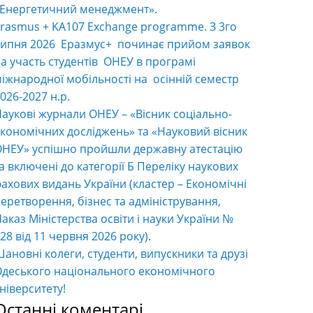
«Енергетичний менеджмент».
rasmus + KA107 Exchange programme. З 3го
ипня 2026 Еразмус+ починає прийом заявок
а участь студентів ОНЕУ в програмі
іжнародної мобільності на осінній семестр
026-2027 н.р.
аукові журнали ОНЕУ – «Вісник соціально-
кономічних досліджень» та «Науковий вісник
НЕУ» успішно пройшли державну атестацію
а включені до категорії Б Переліку наукових
ахових видань України (кластер – Економічні
еретворення, бізнес та адміністрування,
аказ Міністерства освіти і науки України №
28 від 11 червня 2026 року).
ановні колеги, студенти, випускники та друзі
деського національного економічного
ніверситету!
Останні коментарі