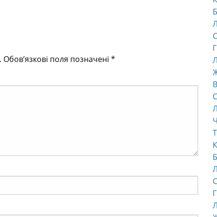
Б
С
Г
.
Обов’язкові поля позначені
*
Л
В
С
Ч
Т
К
Б
С
Г
Л