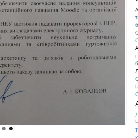
т
О
C
б
Q
І
C
Ч
Т
К