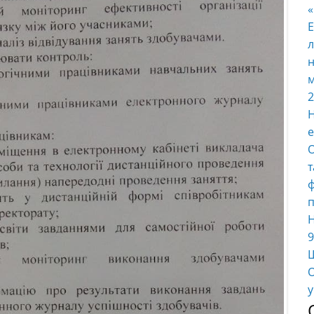
E
л
н
м
2
Н
е
О
т
ф
п
Н
9
Ш
О
у