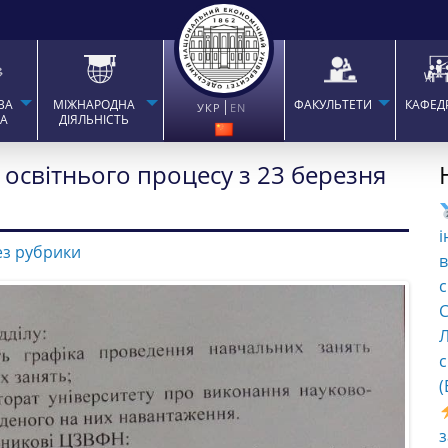
ВА
МІЖНАРОДНА
ФАКУЛЬТЕТИ
КАФЕД
УКР
EN
ТА
ДІЯЛЬНІСТЬ
 освітнього процесу з 23 березня
і
ез рубрики
в
с
C
Л
с
(