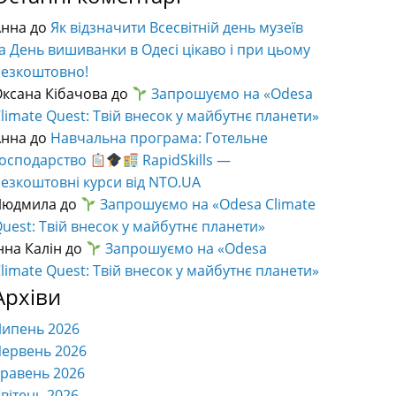
Анна
до
Як відзначити Всесвітній день музеїв
а День вишиванки в Одесі цікаво і при цьому
безкоштовно!
ксана Кібачова
до
Запрошуємо на «Odesa
limate Quest: Твій внесок у майбутнє планети»
Анна
до
Навчальна програма: Готельне
господарство
RapidSkills —
езкоштовні курси від NTO.UA
Людмила
до
Запрошуємо на «Odesa Climate
uest: Твій внесок у майбутнє планети»
нна Калін
до
Запрошуємо на «Odesa
limate Quest: Твій внесок у майбутнє планети»
Архіви
Липень 2026
ервень 2026
равень 2026
вітень 2026