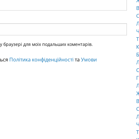
В
С
Ч
Т
ому браузері для моїх подальших коментарів.
К
Б
ться
Політика конфіденційності
та
Умови
С
Г
Л
В
С
Ч
Т