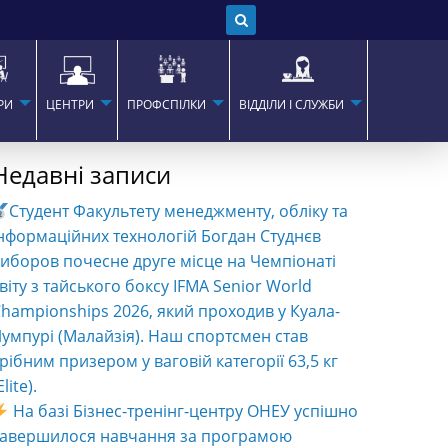
РИ
ЦЕНТРИ
ПРОФСПІЛКИ
ВІДДІЛИ І СЛУЖБИ
Недавні записи
Студент Факультету менеджменту, обліку та
нформаційних технологій Богдан Студнєв
иборов почесне друге місце на Чемпіонаті
віту з тайського боксу IFMA Senior World
hampionships 2026, який проходив у Куала-
умпурі (Малайзія). Наш спортсмен став
рібним призером у ваговій категорії 63,5 кг
Elite).
На базі Бізнес-тренінг-центру ОНЕУ успішно
завершилося навчання за програмою