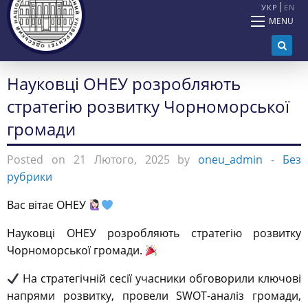
УКР
EN
MENU
Науковці ОНЕУ розробляють
стратегію розвитку Чорноморської
громади
Posted on 21 Лютого, 2025 by
oneu_admin
-
Без
рубрики
Вас вітає ОНЕУ
Науковці ОНЕУ розробляють стратегію розвитку
Чорноморської громади.
На стратегічній сесії учасники обговорили ключові
напрями розвитку, провели SWOT-аналіз громади,