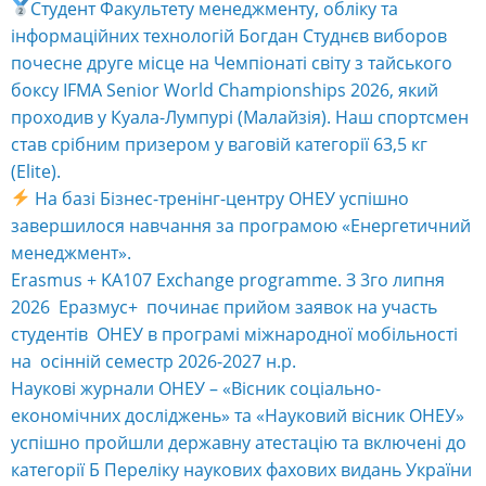
Студент Факультету менеджменту, обліку та
інформаційних технологій Богдан Студнєв виборов
почесне друге місце на Чемпіонаті світу з тайського
боксу IFMA Senior World Championships 2026, який
проходив у Куала-Лумпурі (Малайзія). Наш спортсмен
став срібним призером у ваговій категорії 63,5 кг
(Elite).
На базі Бізнес-тренінг-центру ОНЕУ успішно
завершилося навчання за програмою «Енергетичний
менеджмент».
Erasmus + KA107 Exchange programme. З 3го липня
2026 Еразмус+ починає прийом заявок на участь
студентів ОНЕУ в програмі міжнародної мобільності
на осінній семестр 2026-2027 н.р.
Наукові журнали ОНЕУ – «Вісник соціально-
економічних досліджень» та «Науковий вісник ОНЕУ»
успішно пройшли державну атестацію та включені до
категорії Б Переліку наукових фахових видань України