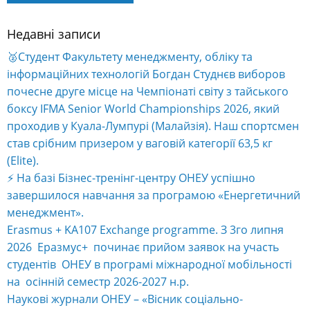
Недавні записи
🥈Студент Факультету менеджменту, обліку та
інформаційних технологій Богдан Студнєв виборов
почесне друге місце на Чемпіонаті світу з тайського
боксу IFMA Senior World Championships 2026, який
проходив у Куала-Лумпурі (Малайзія). Наш спортсмен
став срібним призером у ваговій категорії 63,5 кг
(Elite).
⚡️ На базі Бізнес-тренінг-центру ОНЕУ успішно
завершилося навчання за програмою «Енергетичний
менеджмент».
Erasmus + KA107 Exchange programme. З 3го липня
2026 Еразмус+ починає прийом заявок на участь
студентів ОНЕУ в програмі міжнародної мобільності
на осінній семестр 2026-2027 н.р.
Наукові журнали ОНЕУ – «Вісник соціально-