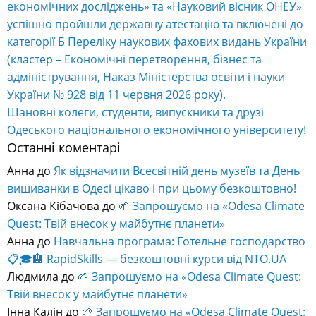
економічних досліджень» та «Науковий вісник ОНЕУ»
успішно пройшли державну атестацію та включені до
категорії Б Переліку наукових фахових видань України
(кластер – Економічні перетворення, бізнес та
адміністрування, Наказ Міністерства освіти і науки
України № 928 від 11 червня 2026 року).
Шановні колеги, студенти, випускники та друзі
Одеського національного економічного університету!
Останні коментарі
Анна
до
Як відзначити Всесвітній день музеїв та День
вишиванки в Одесі цікаво і при цьому безкоштовно!
Оксана Кібачова
до
🌱 Запрошуємо на «Odesa Climate
Quest: Твій внесок у майбутнє планети»
Анна
до
Навчальна програма: Готельне господарство
📋🎓🏨 RapidSkills — безкоштовні курси від NTO.UA
Людмила
до
🌱 Запрошуємо на «Odesa Climate Quest:
Твій внесок у майбутнє планети»
Інна Калін
до
🌱 Запрошуємо на «Odesa Climate Quest: