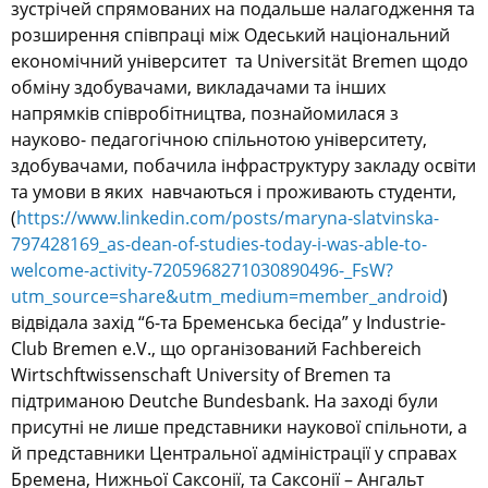
зустрічей спрямованих на подальше налагодження та
розширення співпраці між Одеський національний
економічний університет та Universität Bremen щодо
обміну здобувачами, викладачами та інших
напрямків співробітництва, познайомилася з
науково- педагогічною спільнотою університету,
здобувачами, побачила інфраструктуру закладу освіти
та умови в яких навчаються і проживають студенти,
(
https://www.linkedin.com/
posts/maryna-slatvinska-
797428169_as-dean-of-studies-
today-i-was-able-to-
welcome-
activity-7205968271030890496-_
FsW?
utm_source=share&utm_
medium=member_android
)
відвідала захід “6-та Бременська бесіда” у Industrie-
Club Bremen e.V., що організований Fachbereich
Wirtschftwissenschaft University of Bremen та
підтриманою Deutche Bundesbank. На заході були
присутні не лише представники наукової спільноти, а
й представники Центральної адміністрації у справах
Бремена, Нижньої Саксонії, та Саксонії – Ангальт