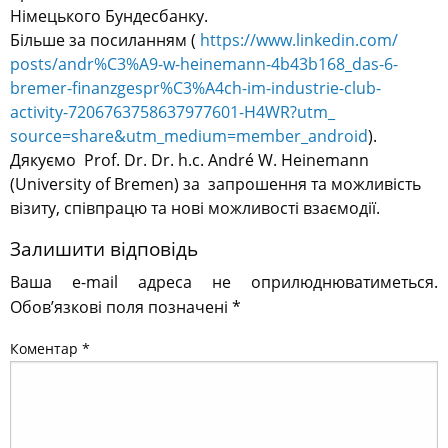
Німецького Бундесбанку.
Більше за посиланням (
https://www.linkedin.com/
posts/andr%C3%A9-w-heinemann-
4b43b168_das-6-
bremer-
finanzgespr%C3%A4ch-im-
industrie-club-
activity-
7206763758637977601-H4WR?utm_
source=share&utm_medium=
member_android
).
Дякуємо Prof. Dr. Dr. h.c. André W. Heinemann
(University of Bremen) за запрошення та можливість
візиту, співпрацю та нові можливості взаємодії.
Залишити відповідь
Ваша e-mail адреса не оприлюднюватиметься.
Обов’язкові поля позначені
*
Коментар
*