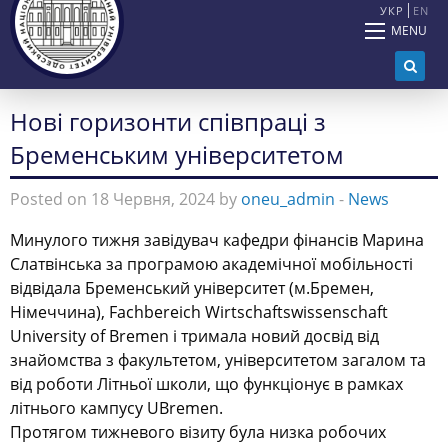
УКР
EN
MENU
Нові горизонти співпраці з
Бременським університетом
Posted on 18 Червня, 2024 by
oneu_admin
-
News
Минулого тижня завідувач кафедри фінансів Марина
Слатвінська за програмою академічної мобільності
відвідала Бременський університет (м.Бремен,
Німеччина), Fachbereich Wirtschaftswissenschaft
University of Bremen і тримала новий досвід від
знайомства з факультетом, університетом загалом та
від роботи Літньої школи, що функціонує в рамках
літнього кампусу UBremen.
Протягом тижневого візиту була низка робочих