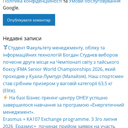
Політика конфіденційності
та
Умови обслуговування
Google.
Недавні записи
Alternative:
Студент Факультету менеджменту, обліку та
інформаційних технологій Богдан Студнєв виборов
почесне друге місце на Чемпіонаті світу з тайського
боксу IFMA Senior World Championships 2026, який
проходив у Куала-Лумпурі (Малайзія). Наш спортсмен
став срібним призером у ваговій категорії 63,5 кг
(Elite).
На базі Бізнес-тренінг-центру ОНЕУ успішно
завершилося навчання за програмою «Енергетичний
менеджмент».
Erasmus + KA107 Exchange programme. З 3го липня
2026 Еразмус+ починає прийом заявок на участь