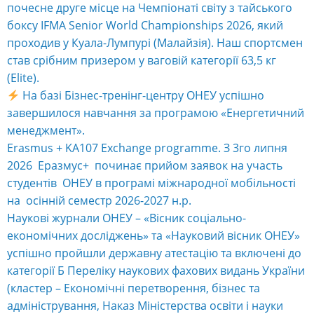
почесне друге місце на Чемпіонаті світу з тайського
боксу IFMA Senior World Championships 2026, який
проходив у Куала-Лумпурі (Малайзія). Наш спортсмен
став срібним призером у ваговій категорії 63,5 кг
(Elite).
На базі Бізнес-тренінг-центру ОНЕУ успішно
завершилося навчання за програмою «Енергетичний
менеджмент».
Erasmus + KA107 Exchange programme. З 3го липня
2026 Еразмус+ починає прийом заявок на участь
студентів ОНЕУ в програмі міжнародної мобільності
на осінній семестр 2026-2027 н.р.
Наукові журнали ОНЕУ – «Вісник соціально-
економічних досліджень» та «Науковий вісник ОНЕУ»
успішно пройшли державну атестацію та включені до
категорії Б Переліку наукових фахових видань України
(кластер – Економічні перетворення, бізнес та
адміністрування, Наказ Міністерства освіти і науки