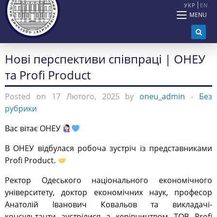
УКР
EN
MENU
Нові перспективи співпраці | ОНЕУ
та Profi Product
Posted on 17 Лютого, 2025 by
oneu_admin
-
Без
рубрики
Вас вітає ОНЕУ
В ОНЕУ відбулася робоча зустріч із представниками
Profi Product.
Ректор Одеського національного економічного
університету, доктор економічних наук, професор
Анатолій Іванович Ковальов та викладачі-
консультанти зустрілися з керівництвом ТОВ Profi