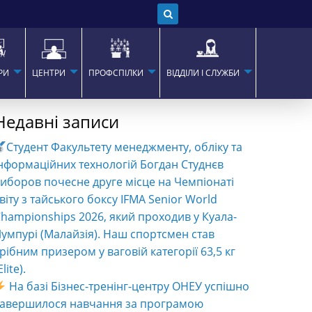
РИ
ЦЕНТРИ
ПРОФСПІЛКИ
ВІДДІЛИ І СЛУЖБИ
Недавні записи
Студент Факультету менеджменту, обліку та
нформаційних технологій Богдан Студнєв
иборов почесне друге місце на Чемпіонаті
віту з тайського боксу IFMA Senior World
hampionships 2026, який проходив у Куала-
умпурі (Малайзія). Наш спортсмен став
рібним призером у ваговій категорії 63,5 кг
Elite).
На базі Бізнес-тренінг-центру ОНЕУ успішно
завершилося навчання за програмою