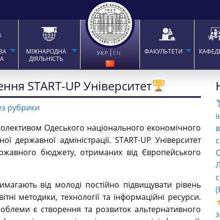
ВА
МІЖНАРОДНА
ФАКУЛЬТЕТИ
КАФЕД
УКР
EN
ТА
ДІЯЛЬНІСТЬ
ення START-UP Університет
ез рубрики
і
олективом Одеського національного економічного
в
ної державної адміністрації. START-UP Університет
с
ержавного бюджету, отриманих від Європейського
C
Л
с
имагають від молоді постійно підвищувати рівень
(
ітні методики, технології та інформаційні ресурси.
роблеми є створення та розвиток альтернативного