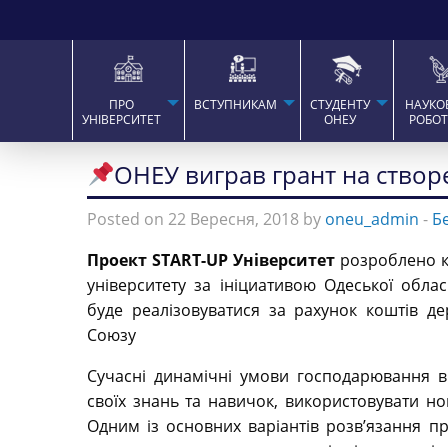
ПРО
ВСТУПНИКАМ
СТУДЕНТУ
НАУКО
УНІВЕРСИТЕТ
ОНЕУ
РОБО
ОНЕУ виграв грант на створ
Posted on 22 Вересня, 2018 by
oneu_admin
-
Б
Проект START-UP
Університет
розроблено к
університету за ініциативою Одеської облас
буде реалізовуватися за рахунок коштів д
Союзу
Сучасні динамічні умови господарювання в
своїх знань та навичок, використовувати нов
Одним із основних варіантів розв’язання п