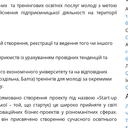
них та тренінгових освітніх послуг молоді з метою
йснення підприємницької діяльності на території
т
О
C
й створення, реєстрації та ведення того чи іншого
приємств із урахуванням провідних тенденцій та
б
го економічного університету та на відповідних
Q
 Роздільна, Балта) тренінгів для молоді за окремими
І
у.
C
ямовано створення проекту під назвою «Start-up
ської – той, що стартує) це широко прийняте у світі
ваційних бізнес-проектів у різноманітних сферах.
Ч
о він присвячено створенню сучасного освітнього
Т
К