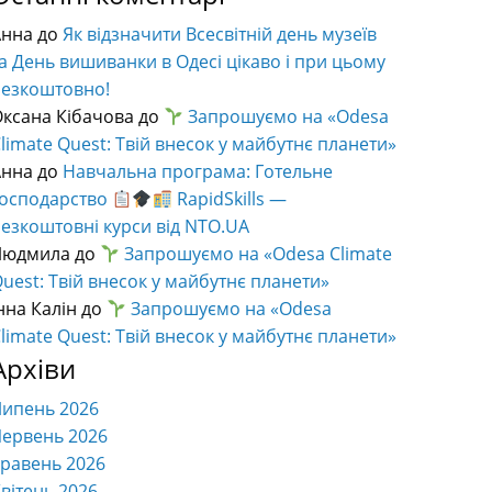
Анна
до
Як відзначити Всесвітній день музеїв
а День вишиванки в Одесі цікаво і при цьому
безкоштовно!
ксана Кібачова
до
Запрошуємо на «Odesa
limate Quest: Твій внесок у майбутнє планети»
Анна
до
Навчальна програма: Готельне
господарство
RapidSkills —
езкоштовні курси від NTO.UA
Людмила
до
Запрошуємо на «Odesa Climate
uest: Твій внесок у майбутнє планети»
нна Калін
до
Запрошуємо на «Odesa
limate Quest: Твій внесок у майбутнє планети»
Архіви
Липень 2026
ервень 2026
равень 2026
вітень 2026