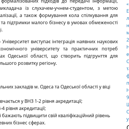
формалізованих підходів до передачі інформації,
викладача із слухачем-учнем-студентом, з метою
E
лізації, а також формування кола спілкування для
л
 та підтримки малого бізнесу в умовах обмеженості
н
і.
м
2
 Університет виступає інтеграція наявних наукових
Н
ономічного університету та практичних потреб
е
х Одеської області, що створить підгрунття для
О
альшого розвитку регіону.
т
ф
п
ьних закладів м. Одеса та Одеської області у віці
Н
9
вчається у ВНЗ 1-2 рівня акредитації;
Ш
-4 рівня акредитації;
О
 бажають підвищити свій кваліфікаційний рівень
у
евних бізнес сферах.