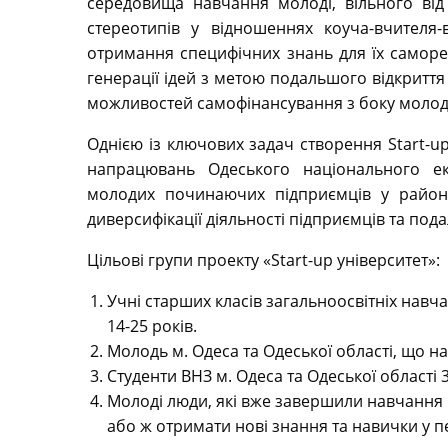
середовища навчання молоді, вільного від 
стереотипів у відношеннях коуча-вчителя-
отримання специфічних знань для їх самореа
генерації ідей з метою подальшого відкриття
можливостей самофінансування з боку молод
Однією із ключових задач створення Start-up
напрацювань Одеського національного ек
молодих починаючих підприємців у района
диверсифікації діяльності підприємців та под
Цільові групи проекту «Start-up університет»:
Учні старших класів загальноосвітніх навчал
14-25 років.
Молодь м. Одеса та Одеської області, що на
Студенти ВНЗ м. Одеса та Одеської області 3
Молоді люди, які вже завершили навчання і
або ж отримати нові знання та навички у п