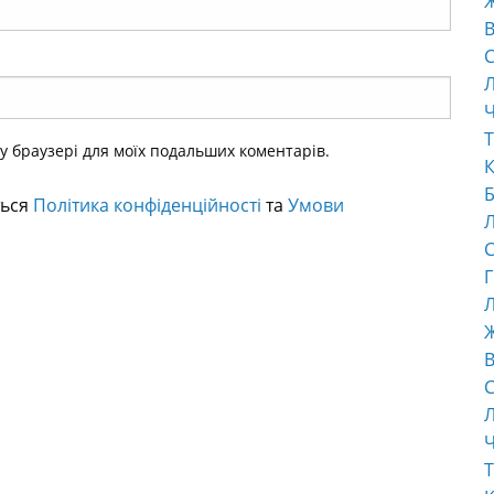
В
С
Ч
Т
ому браузері для моїх подальших коментарів.
К
Б
ться
Політика конфіденційності
та
Умови
С
Г
Л
В
С
Ч
Т