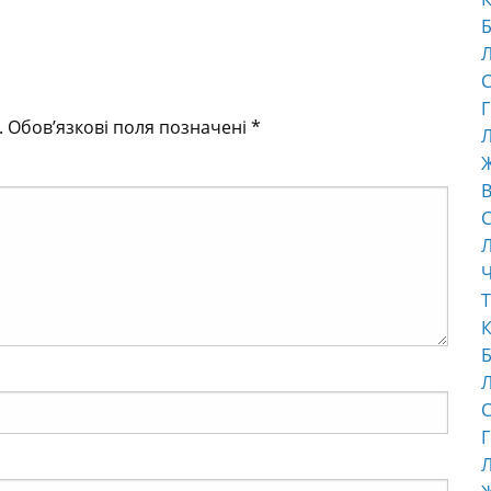
Б
С
Г
.
Обов’язкові поля позначені
*
Л
В
С
Ч
Т
К
Б
С
Г
Л