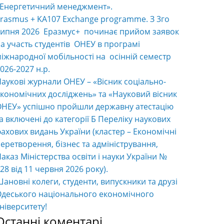
«Енергетичний менеджмент».
rasmus + KA107 Exchange programme. З 3го
ипня 2026 Еразмус+ починає прийом заявок
а участь студентів ОНЕУ в програмі
іжнародної мобільності на осінній семестр
026-2027 н.р.
аукові журнали ОНЕУ – «Вісник соціально-
кономічних досліджень» та «Науковий вісник
НЕУ» успішно пройшли державну атестацію
а включені до категорії Б Переліку наукових
ахових видань України (кластер – Економічні
еретворення, бізнес та адміністрування,
аказ Міністерства освіти і науки України №
28 від 11 червня 2026 року).
ановні колеги, студенти, випускники та друзі
деського національного економічного
ніверситету!
Останні коментарі