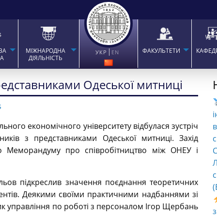
ВА
МІЖНАРОДНА
ФАКУЛЬТЕТИ
КАФЕД
УКР
EN
ТА
ДІЯЛЬНІСТЬ
редставниками Одеської митниці
s
і
ального економічного університету відбулася зустріч
в
вників з представниками Одеської митниці. Захід
с
го Меморандуму про співробітництво між ОНЕУ і
C
Л
с
альов підкреслив значення поєднання теоретичних
(
дентів. Деякими своїми практичними надбаннями зі
ик управління по роботі з персоналом Ігор Щербань