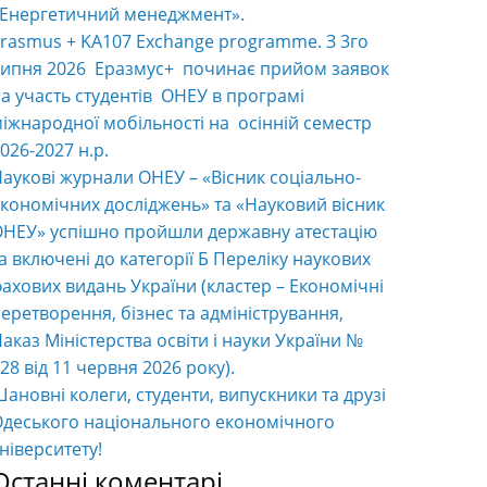
«Енергетичний менеджмент».
rasmus + KA107 Exchange programme. З 3го
ипня 2026 Еразмус+ починає прийом заявок
а участь студентів ОНЕУ в програмі
іжнародної мобільності на осінній семестр
026-2027 н.р.
аукові журнали ОНЕУ – «Вісник соціально-
кономічних досліджень» та «Науковий вісник
НЕУ» успішно пройшли державну атестацію
а включені до категорії Б Переліку наукових
ахових видань України (кластер – Економічні
еретворення, бізнес та адміністрування,
аказ Міністерства освіти і науки України №
28 від 11 червня 2026 року).
ановні колеги, студенти, випускники та друзі
деського національного економічного
ніверситету!
Останні коментарі