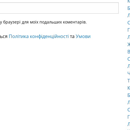
К
Б
ому браузері для моїх подальших коментарів.
С
Г
ться
Політика конфіденційності
та
Умови
Л
В
С
Ч
Т
К
Б
С
Г
Л