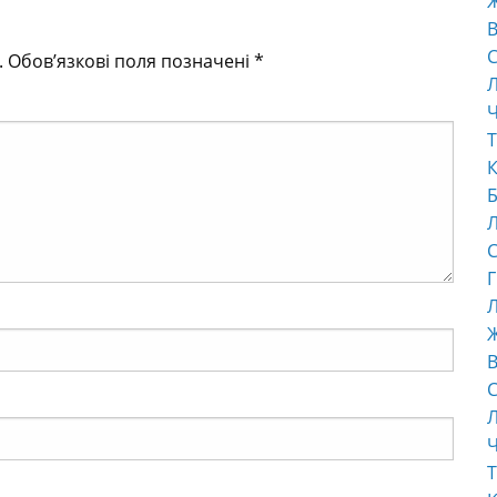
В
С
.
Обов’язкові поля позначені
*
Ч
Т
К
Б
С
Г
Л
В
С
Ч
Т