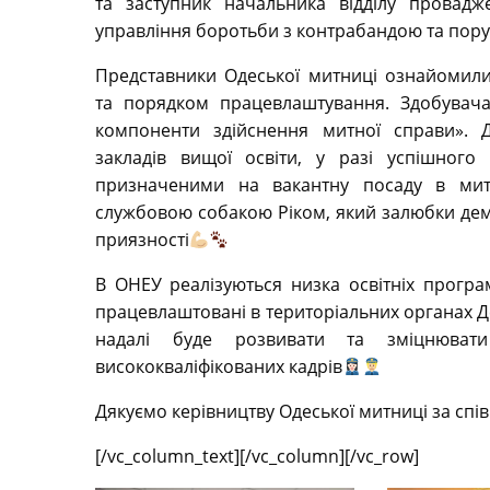
та заступник начальника відділу прова
управління боротьби з контрабандою та по
Представники Одеської митниці ознайомили
та порядком працевлаштування. Здобувач
компоненти здійснення митної справи». 
закладів вищої освіти, у разі успішног
призначеними на вакантну посаду в митн
службовою собакою Ріком, який залюбки демо
приязності
В ОНЕУ реалізуються низка освітніх прогр
працевлаштовані в територіальних органах 
надалі буде розвивати та зміцнювати
висококваліфікованих кадрів
Дякуємо керівництву Одеської митниці за спі
[/vc_column_text][/vc_column][/vc_row]