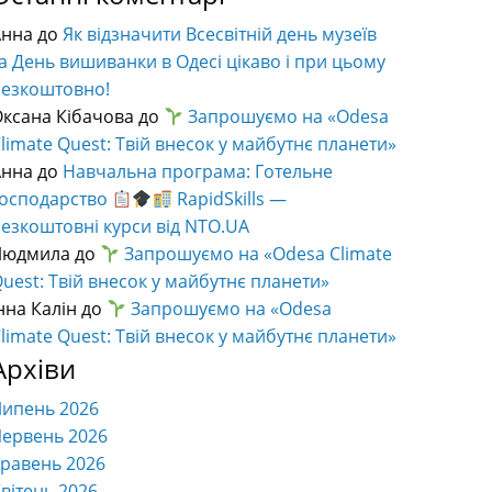
Анна
до
Як відзначити Всесвітній день музеїв
а День вишиванки в Одесі цікаво і при цьому
безкоштовно!
ксана Кібачова
до
Запрошуємо на «Odesa
limate Quest: Твій внесок у майбутнє планети»
Анна
до
Навчальна програма: Готельне
господарство
RapidSkills —
езкоштовні курси від NTO.UA
Людмила
до
Запрошуємо на «Odesa Climate
uest: Твій внесок у майбутнє планети»
нна Калін
до
Запрошуємо на «Odesa
limate Quest: Твій внесок у майбутнє планети»
Архіви
Липень 2026
ервень 2026
равень 2026
вітень 2026