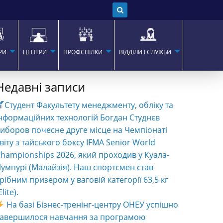
РИ
ЦЕНТРИ
ПРОФСПІЛКИ
ВІДДІЛИ І СЛУЖБИ
Недавні записи
Студент Факультету менеджменту, обліку та
нформаційних технологій Богдан Студнєв
иборов почесне друге місце на Чемпіонаті
віту з тайського боксу IFMA Senior World
hampionships 2026, який проходив у Куала-
умпурі (Малайзія). Наш спортсмен став
рібним призером у ваговій категорії 63,5 кг
Elite).
На базі Бізнес-тренінг-центру ОНЕУ успішно
завершилося навчання за програмою