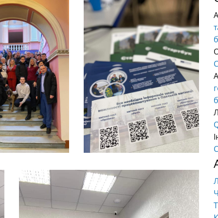
т
О
C
б
Q
І
C
Ч
Т
К