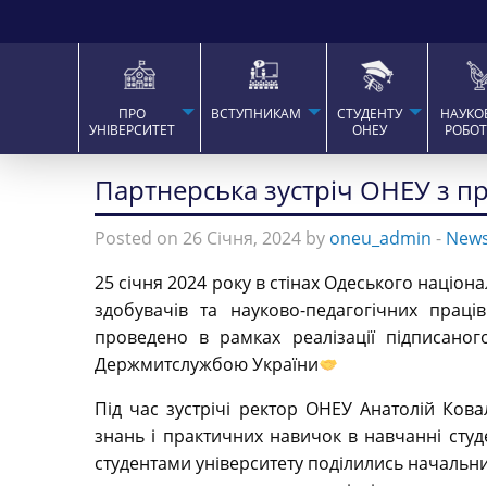
ПРО
ВСТУПНИКАМ
СТУДЕНТУ
НАУКО
УНІВЕРСИТЕТ
ОНЕУ
РОБО
Партнерська зустріч ОНЕУ з п
Posted on 26 Січня, 2024 by
oneu_admin
-
New
25 січня 2024 року в стінах Одеського націон
здобувачів та науково-педагогічних праці
проведено в рамках реалізації підписано
Держмитслужбою України
Під час зустрічі ректор ОНЕУ Анатолій Ков
знань і практичних навичок в навчанні сту
студентами університету поділились начальн