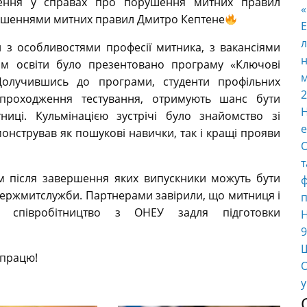
дження у справах про порушення митних правил
рушеннями митних правил Дмитро Кептене
E
л
 з особливостями професії митника, з вакансіями
н
ам освіти було презентовано програму «Ключові
м
Долучившись до програми, студенти профільних
2
о проходження тестування, отримують шанс бути
Н
иці. Кульмінацією зустрічі було знайомство зі
е
нстрував як пошукові навички, так і кращі прояви
О
т
ам після завершення яких випускники можуть бути
ф
Держмитслужби. Партнерами завірили, що митниця і
п
 співробітництво з ОНЕУ задля підготовки
Н
9
Ш
впрацю!
О
у