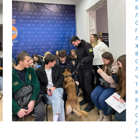
Б
С
Г
Л
В
С
Ч
Т
К
Б
С
Г
Л