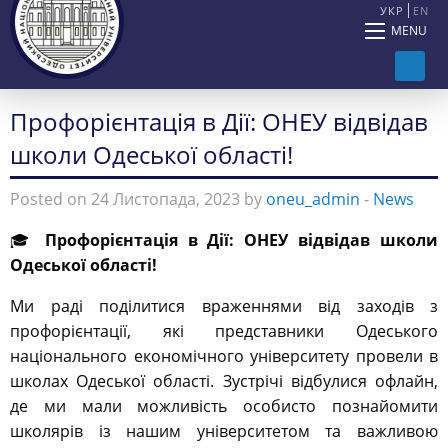
УКР
EN
MENU
Профорієнтація в Дії: ОНЕУ відвідав
школи Одеської області!
Posted on 24 Листопада, 2023 by
oneu_admin
-
News
🎓
Профорієнтація в Дії: ОНЕУ відвідав школи
Одеської області!
Ми раді поділитися враженнями від заходів з
профорієнтації, які представники Одеського
національного економічного університету провели в
школах Одеської області. Зустрічі відбулися офлайн,
де ми мали можливість особисто познайомити
школярів із нашим університетом та важливою