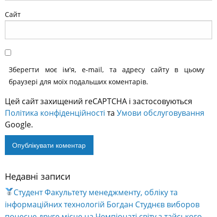
Сайт
Зберегти моє ім'я, e-mail, та адресу сайту в цьому
браузері для моїх подальших коментарів.
Цей сайт захищений reCAPTCHA і застосовуються
Політика конфіденційності
та
Умови обслуговування
Google.
Недавні записи
Alternative:
Студент Факультету менеджменту, обліку та
інформаційних технологій Богдан Студнєв виборов
почесне друге місце на Чемпіонаті світу з тайського