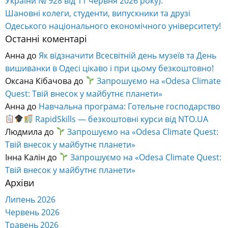
України № 928 від 11 червня 2026 року).
Шановні колеги, студенти, випускники та друзі
Одеського національного економічного університету!
Останні коментарі
Анна
до
Як відзначити Всесвітній день музеїв та День
вишиванки в Одесі цікаво і при цьому безкоштовно!
Оксана Кібачова
до
Запрошуємо на «Odesa Climate
Quest: Твій внесок у майбутнє планети»
Анна
до
Навчальна програма: Готельне господарство
RapidSkills — безкоштовні курси від NTO.UA
Людмила
до
Запрошуємо на «Odesa Climate Quest:
Твій внесок у майбутнє планети»
Інна Калін
до
Запрошуємо на «Odesa Climate Quest:
Твій внесок у майбутнє планети»
Архіви
Липень 2026
Червень 2026
Травень 2026