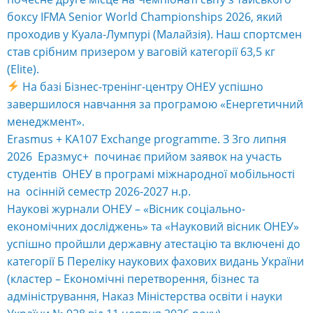
боксу IFMA Senior World Championships 2026, який
проходив у Куала-Лумпурі (Малайзія). Наш спортсмен
став срібним призером у ваговій категорії 63,5 кг
(Elite).
На базі Бізнес-тренінг-центру ОНЕУ успішно
завершилося навчання за програмою «Енергетичний
менеджмент».
Erasmus + KA107 Exchange programme. З 3го липня
2026 Еразмус+ починає прийом заявок на участь
студентів ОНЕУ в програмі міжнародної мобільності
на осінній семестр 2026-2027 н.р.
Наукові журнали ОНЕУ – «Вісник соціально-
економічних досліджень» та «Науковий вісник ОНЕУ»
успішно пройшли державну атестацію та включені до
категорії Б Переліку наукових фахових видань України
(кластер – Економічні перетворення, бізнес та
адміністрування, Наказ Міністерства освіти і науки