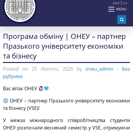
УКР
EN
MENU
Програма обміну | ОНЕУ – партнер
Празького університету економіки
та бізнесу
Posted on 25 Лютого, 2025 by
oneu_admin
-
Без
рубрики
Вас вітає ОНЕУ
ОНЕУ – партнер Празького університету економіки
та бізнесу (VSE)!
У межах міжнародного співробітництва студенти
ОНЕУ розпочали весняний семестр у VSE, отримуючи