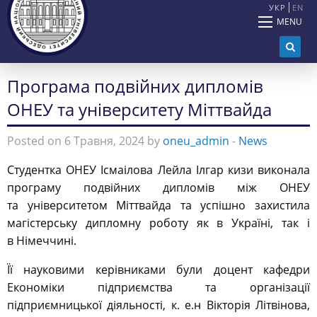
УКР
EN
MENU
Програма подвійних дипломів
ОНЕУ та університету Міттвайда
Posted on 6 Травня, 2024 by
oneu_admin
-
News
Студентка ОНЕУ Ісмаілова Лейла Ілгар кизи виконала
програму подвійних дипломів між ОНЕУ
та університетом Міттвайда та успішно захистила
магістерську дипломну роботу як в Україні, так і
в Німеччині.
Її науковими керівниками були доцент кафедри
Економіки підприємства та організації
підприємницької діяльності, к. е.н Вікторія Літвінова,