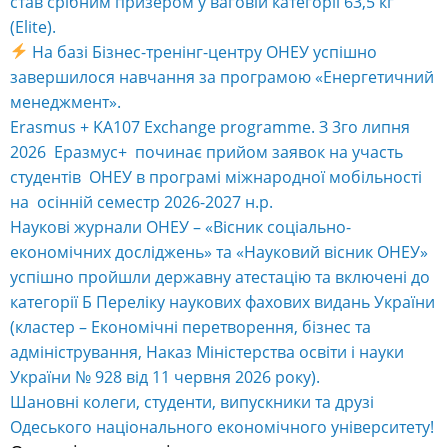
став срібним призером у ваговій категорії 63,5 кг
(Elite).
На базі Бізнес-тренінг-центру ОНЕУ успішно
завершилося навчання за програмою «Енергетичний
менеджмент».
Erasmus + KA107 Exchange programme. З 3го липня
2026 Еразмус+ починає прийом заявок на участь
студентів ОНЕУ в програмі міжнародної мобільності
на осінній семестр 2026-2027 н.р.
Наукові журнали ОНЕУ – «Вісник соціально-
економічних досліджень» та «Науковий вісник ОНЕУ»
успішно пройшли державну атестацію та включені до
категорії Б Переліку наукових фахових видань України
(кластер – Економічні перетворення, бізнес та
адміністрування, Наказ Міністерства освіти і науки
України № 928 від 11 червня 2026 року).
Шановні колеги, студенти, випускники та друзі
Одеського національного економічного університету!