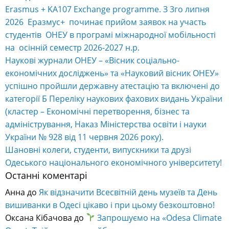
Erasmus + KA107 Exchange programme. З 3го липня
2026 Еразмус+ починає прийом заявок на участь
студентів ОНЕУ в програмі міжнародної мобільності
на осінній семестр 2026-2027 н.р.
Наукові журнали ОНЕУ – «Вісник соціально-
економічних досліджень» та «Науковий вісник ОНЕУ»
успішно пройшли державну атестацію та включені до
категорії Б Переліку наукових фахових видань України
(кластер – Економічні перетворення, бізнес та
адміністрування, Наказ Міністерства освіти і науки
України № 928 від 11 червня 2026 року).
Шановні колеги, студенти, випускники та друзі
Одеського національного економічного університету!
Останні коментарі
Анна
до
Як відзначити Всесвітній день музеїв та День
вишиванки в Одесі цікаво і при цьому безкоштовно!
Оксана Кібачова
до
Запрошуємо на «Odesa Climate