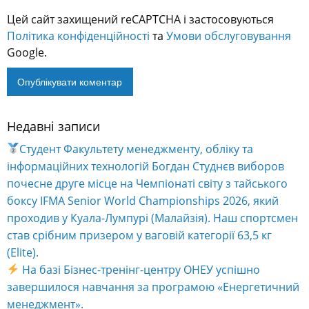
Цей сайт захищений reCAPTCHA і застосовуються
Політика конфіденційності
та
Умови обслуговування
Google.
Недавні записи
Alternative:
Студент Факультету менеджменту, обліку та
інформаційних технологій Богдан Студнєв виборов
почесне друге місце на Чемпіонаті світу з тайського
боксу IFMA Senior World Championships 2026, який
проходив у Куала-Лумпурі (Малайзія). Наш спортсмен
став срібним призером у ваговій категорії 63,5 кг
(Elite).
На базі Бізнес-тренінг-центру ОНЕУ успішно
завершилося навчання за програмою «Енергетичний
менеджмент».