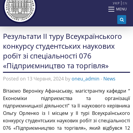
УКР
EN
MENU
Результати ІІ туру Всеукраїнського
конкурсу студентських наукових
робіт зі спеціальності 076
«Підприємництво та торгівля»
Posted on 13 Червня, 2024 by
oneu_admin
-
News
Вітаємо Вероніку Афанасьєву, магістрантку кафедри “
Економіки підприємства та організації
підприємницької діяльності” та її наукового керівника
Ольгу Орленко із І місцем у ІІ турі Всеукраїнського
конкурсу студентських наукових робіт зі спеціальності
076 «Підприємництво та торгівля», який відбувся 12