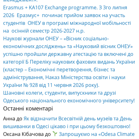
Erasmus + KA107 Exchange programme. З 3го липня
2026 Еразмус+ починає прийом заявок на участь
студентів ОНЕУ в програмі міжнародної мобільності
на осінній семестр 2026-2027 н.р.
Наукові журнали ОНЕУ – «Вісник соціально-
економічних досліджень» та «Науковий вісник ОНЕУ»
успішно пройшли державну атестацію та включені до
категорії Б Переліку наукових фахових видань України
(кластер – Економічні перетворення, бізнес та
адміністрування, Наказ Міністерства освіти і науки
України № 928 від 11 червня 2026 року).
Шановні колеги, студенти, випускники та друзі
Одеського національного економічного університету!
Останні коментарі
Анна
до
Як відзначити Всесвітній день музеїв та День
вишиванки в Одесі цікаво і при цьому безкоштовно!
Оксана Кібачова
до
Запрошуємо на «Odesa Climate