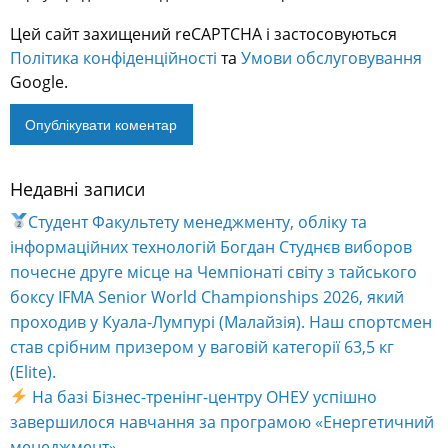
Цей сайт захищений reCAPTCHA і застосовуються
Політика конфіденційності
та
Умови обслуговування
Google.
Недавні записи
Alternative:
Студент Факультету менеджменту, обліку та
інформаційних технологій Богдан Студнєв виборов
почесне друге місце на Чемпіонаті світу з тайського
боксу IFMA Senior World Championships 2026, який
проходив у Куала-Лумпурі (Малайзія). Наш спортсмен
став срібним призером у ваговій категорії 63,5 кг
(Elite).
На базі Бізнес-тренінг-центру ОНЕУ успішно
завершилося навчання за програмою «Енергетичний
менеджмент».