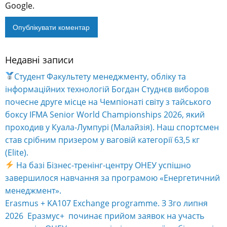
Google.
Недавні записи
Alternative:
Студент Факультету менеджменту, обліку та
інформаційних технологій Богдан Студнєв виборов
почесне друге місце на Чемпіонаті світу з тайського
боксу IFMA Senior World Championships 2026, який
проходив у Куала-Лумпурі (Малайзія). Наш спортсмен
став срібним призером у ваговій категорії 63,5 кг
(Elite).
На базі Бізнес-тренінг-центру ОНЕУ успішно
завершилося навчання за програмою «Енергетичний
менеджмент».
Erasmus + KA107 Exchange programme. З 3го липня
2026 Еразмус+ починає прийом заявок на участь