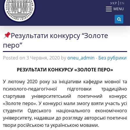
УКР
EN
MENU
Результати конкурсу “Золоте
перо”
Posted on 3 Червня, 2020 by
oneu_admin
-
Без рубрики
РЕЗУЛЬТАТИ КОНКУРСУ «ЗОЛОТЕ ПЕРО»
У лютому 2020 року за ініціативи кафедри мовної та
психолого-педагогічної підготовки традиційно
стартував університетський поетичний конкурс
«Золоте перо». У конкурсі мали змогу взяти участь усі
студенти Одеського національного економічного
університету, надавши до розгляду авторські поетичні
твори російською та українською мовами.