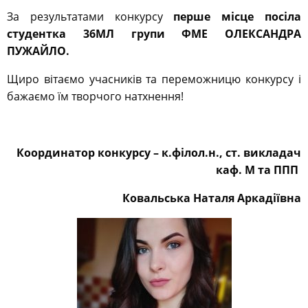
За результатами конкурсу
перше місце посіла
студентка 36МЛ групи ФМЕ ОЛЕКСАНДРА
ПУЖАЙЛО.
Щиро вітаємо учасників та переможницю конкурсу і
бажаємо їм творчого натхнення!
Координатор конкурсу – к.філол.н., ст. викладач
каф. М та ППП
Ковальська Наталя Аркадіївна