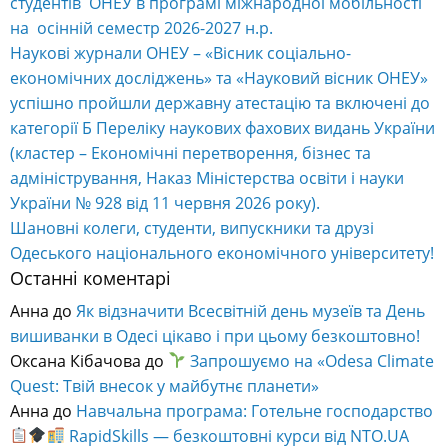
студентів ОНЕУ в програмі міжнародної мобільності
на осінній семестр 2026-2027 н.р.
Наукові журнали ОНЕУ – «Вісник соціально-
економічних досліджень» та «Науковий вісник ОНЕУ»
успішно пройшли державну атестацію та включені до
категорії Б Переліку наукових фахових видань України
(кластер – Економічні перетворення, бізнес та
адміністрування, Наказ Міністерства освіти і науки
України № 928 від 11 червня 2026 року).
Шановні колеги, студенти, випускники та друзі
Одеського національного економічного університету!
Останні коментарі
Анна
до
Як відзначити Всесвітній день музеїв та День
вишиванки в Одесі цікаво і при цьому безкоштовно!
Оксана Кібачова
до
Запрошуємо на «Odesa Climate
Quest: Твій внесок у майбутнє планети»
Анна
до
Навчальна програма: Готельне господарство
RapidSkills — безкоштовні курси від NTO.UA