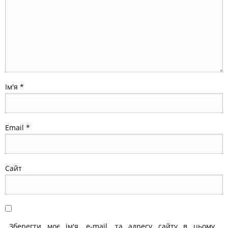
Ім'я
*
Email
*
Сайт
Зберегти моє ім'я, e-mail, та адресу сайту в цьому