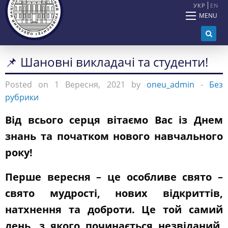
УКР
EN
MENU
📌 Шановні викладачі та студенти!
Posted on 1 Вересня, 2021 by
oneu_admin
-
Без
рубрики
Від всього серця вітаємо Вас із Днем
знань та початком нового навчального
року!
Перше вересня – це особливе свято –
свято мудрості, нових відкриттів,
натхнення та доброти. Це той самий
день, з якого починається незвіданий,