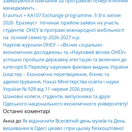
завершилося навчання за програмою «Енергетичний
менеджмент».
Erasmus + KA107 Exchange programme. З 3го липня
2026 Еразмус+ починає прийом заявок на участь
студентів ОНЕУ в програмі міжнародної мобільності
на осінній семестр 2026-2027 н.р.
Наукові журнали ОНЕУ – «Вісник соціально-
економічних досліджень» та «Науковий вісник ОНЕУ»
успішно пройшли державну атестацію та включені до
категорії Б Переліку наукових фахових видань України
(кластер – Економічні перетворення, бізнес та
адміністрування, Наказ Міністерства освіти і науки
України № 928 від 11 червня 2026 року).
Шановні колеги, студенти, випускники та друзі
Одеського національного економічного університету!
Останні коментарі
Анна
до
Як відзначити Всесвітній день музеїв та День
вишиванки в Одесі цікаво і при цьому безкоштовно!