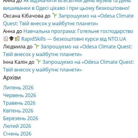
Анна
до
Як відзначити Всесвітній день музеїв та День
вишиванки в Одесі цікаво і при цьому безкоштовно!
Оксана Кібачова
до
Запрошуємо на «Odesa Climate
Quest: Твій внесок у майбутнє планети»
Анна
до
Навчальна програма: Готельне господарство
RapidSkills — безкоштовні курси від NTO.UA
Людмила
до
Запрошуємо на «Odesa Climate Quest:
Твій внесок у майбутнє планети»
Інна Калін
до
Запрошуємо на «Odesa Climate Quest:
Твій внесок у майбутнє планети»
Архіви
Липень 2026
Червень 2026
Травень 2026
Квітень 2026
Березень 2026
Лютий 2026
Січень 2026