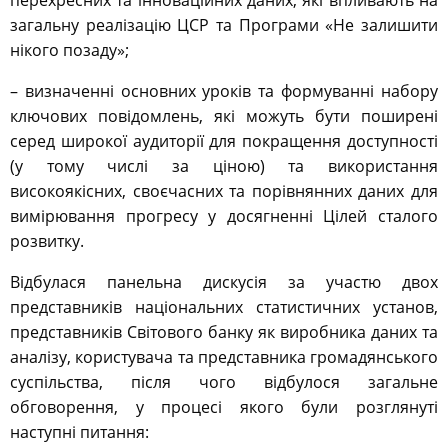
перехресних та інноваційних даних, які впливають на
загальну реалізацію ЦСР та Програми «Не залишити
нікого позаду»;
– визначенні основних уроків та формуванні набору
ключових повідомлень, які можуть бути поширені
серед широкої аудиторії для покращення доступності
(у тому числі за ціною) та використання
високоякісних, своєчасних та порівнянних даних для
вимірювання прогресу у досягненні Цілей сталого
розвитку.
Відбулася панельна дискусія за участю двох
представників національних статистичних установ,
представників Світового банку як виробника даних та
аналізу, користувача та представника громадянського
суспільства, після чого відбулося загальне
обговорення, у процесі якого були розглянуті
наступні питання: