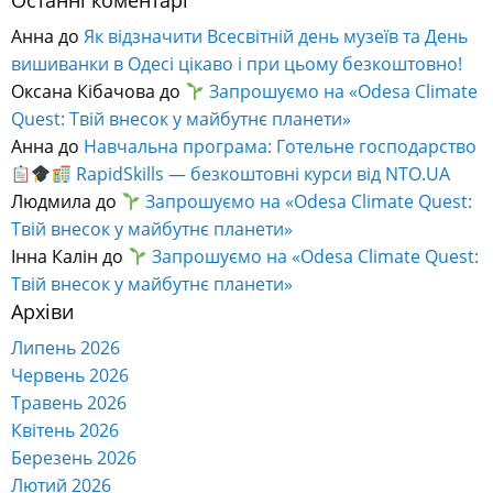
на осінній семестр 2026-2027 н.р.
Наукові журнали ОНЕУ – «Вісник соціально-
економічних досліджень» та «Науковий вісник ОНЕУ»
успішно пройшли державну атестацію та включені до
категорії Б Переліку наукових фахових видань України
(кластер – Економічні перетворення, бізнес та
адміністрування, Наказ Міністерства освіти і науки
України № 928 від 11 червня 2026 року).
Шановні колеги, студенти, випускники та друзі
Одеського національного економічного університету!
Останні коментарі
Анна
до
Як відзначити Всесвітній день музеїв та День
вишиванки в Одесі цікаво і при цьому безкоштовно!
Оксана Кібачова
до
Запрошуємо на «Odesa Climate
Quest: Твій внесок у майбутнє планети»
Анна
до
Навчальна програма: Готельне господарство
RapidSkills — безкоштовні курси від NTO.UA