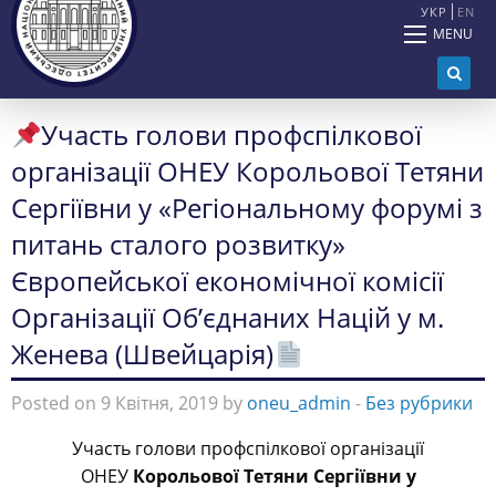
УКР
EN
MENU
Участь голови профспілкової
організації ОНЕУ Корольової Тетяни
Сергіївни у «Регіональному форумі з
питань сталого розвитку»
Європейської економічної комісії
Організації Об’єднаних Націй у м.
Женева (Швейцарія)
Posted on 9 Квітня, 2019 by
oneu_admin
-
Без рубрики
Участь голови профспілкової організації
ОНЕУ
Корольової Тетяни Сергіївни
у