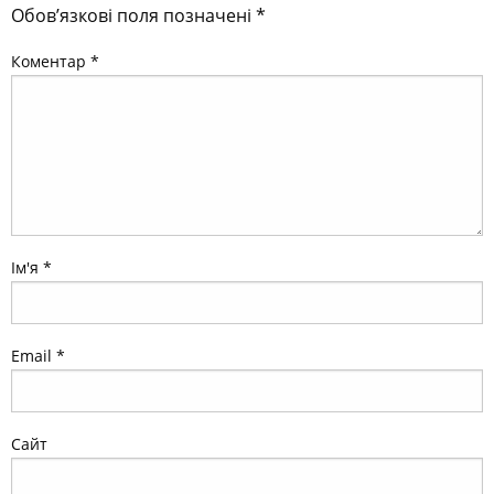
Залишити відповідь
Ваша e-mail адреса не оприлюднюватиметься.
Обов’язкові поля позначені
*
Коментар
*