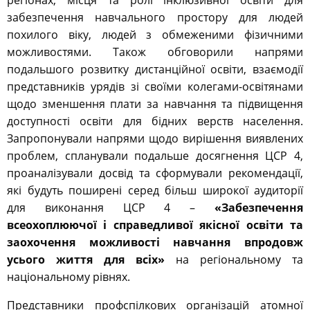
регіонах, місця та ролі інклюзивної освіти для
забезпечення навчального простору для людей
похилого віку, людей з обмеженими фізичними
можливостями. Також обговорили напрями
подальшого розвитку дистанційної освіти, взаємодії
представників урядів зі своїми колегами-освітянами
щодо зменшення плати за навчання та підвищення
доступності освіти для бідних верств населення.
Запропонували напрями щодо вирішення виявлених
проблем, спланували подальше досягнення ЦСР 4,
проаналізували досвід та сформували рекомендації,
які будуть поширені серед більш широкої аудиторії
для виконання ЦСР 4 –
«Забезпечення
всеохоплюючої і справедливої якісної освіти та
заохочення можливості навчання впродовж
усього життя для всіх»
на регіональному та
національному рівнях.
Представники профспілкових організацій атомної