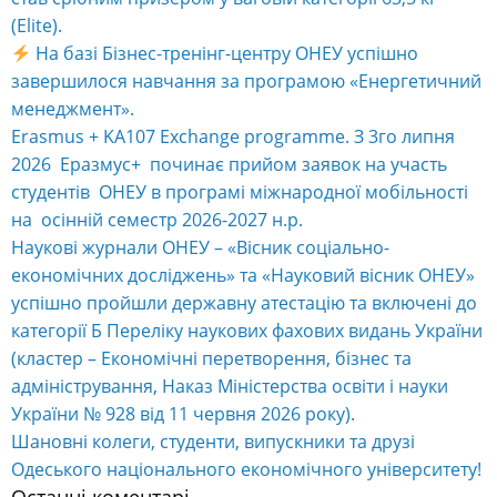
Google.
Недавні записи
Alternative:
Студент Факультету менеджменту, обліку та
інформаційних технологій Богдан Студнєв виборов
почесне друге місце на Чемпіонаті світу з тайського
боксу IFMA Senior World Championships 2026, який
проходив у Куала-Лумпурі (Малайзія). Наш спортсмен
став срібним призером у ваговій категорії 63,5 кг
(Elite).
На базі Бізнес-тренінг-центру ОНЕУ успішно
завершилося навчання за програмою «Енергетичний
менеджмент».
Erasmus + KA107 Exchange programme. З 3го липня
2026 Еразмус+ починає прийом заявок на участь
студентів ОНЕУ в програмі міжнародної мобільності