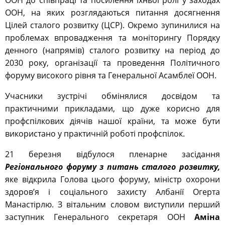
ООН до співпраці та посилення їхньої ролі у заходах
ООН, на яких розглядаються питання досягнення
Цілей сталого розвитку (ЦСР). Окремо зупинилися на
проблемах впровадження та моніторингу Порядку
денного (напрямів) сталого розвитку на період до
2030 року, організації та проведення Політичного
форуму високого рівня та Генеральної Асамблеї ООН.
Учасники зустрічі обмінялися досвідом та
практичними прикладами, що дуже корисно для
профспілкових діячів нашої країни, та може бути
використано у практичній роботі профспілок.
21 березня відбулося пленарне засідання
Регіонального форуму з питань сталого розвитку,
яке відкрила Голова цього форуму, міністр охорони
здоров’я і соціального захисту Албанії Огерта
Манастірлю. З вітальним словом виступили перший
заступник Генерального секретаря ООН
Аміна