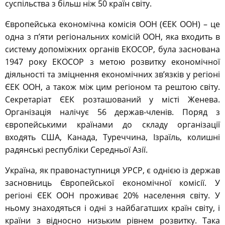
суспільства з більш ніж 50 країн світу.
Європейська економічна комісія ООН (ЄЕК ООН) – це
одна з п’яти регіональних комісій ООН, яка входить в
систему допоміжних органів ЕКОСОР, була заснована
1947 року ЕКОСОР з метою розвитку економічної
діяльності та зміцнення економічних зв’язків у регіоні
ЄЕК ООН, а також між цим регіоном та рештою світу.
Секретаріат ЄЕК розташований у місті Женева.
Організація налічує 56 держав-членів. Поряд з
європейськими країнами до складу організації
входять США, Канада, Туреччина, Ізраїль, колишні
радянські республіки Середньої Азії.
Україна, як правонаступниця УРСР, є однією із держав
засновниць Європейської економічної комісії. У
регіоні ЄЕК ООН проживає 20% населення світу. У
ньому знаходяться і одні з найбагатших країн світу, і
країни з відносно низьким рівнем розвитку. Така