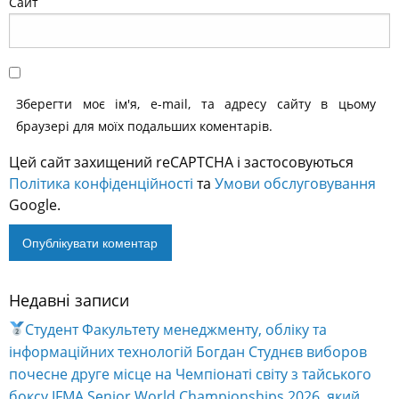
Сайт
Зберегти моє ім'я, e-mail, та адресу сайту в цьому
браузері для моїх подальших коментарів.
Цей сайт захищений reCAPTCHA і застосовуються
Політика конфіденційності
та
Умови обслуговування
Google.
Недавні записи
Alternative:
Студент Факультету менеджменту, обліку та
інформаційних технологій Богдан Студнєв виборов
почесне друге місце на Чемпіонаті світу з тайського
боксу IFMA Senior World Championships 2026, який