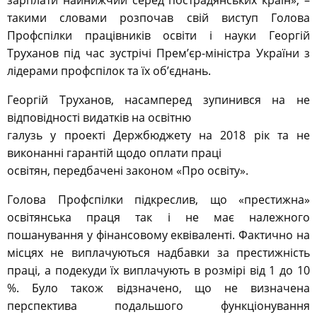
зарплати найнижчий серед пострадянських країн», –
такими словами розпочав свій виступ Голова
Профспілки працівників освіти і науки Георгій
Труханов під час зустрічі Прем’єр-міністра України з
лідерами профспілок та їх об’єднань.
Георгій Труханов, насамперед зупинився на не
відповідності видатків на освітню
галузь у проекті Держбюджету на 2018 рік та не
виконанні гарантій щодо оплати праці
освітян, передбачені законом «Про освіту».
Голова Профспілки підкреслив, що «престижна»
освітянська праця так і не має належного
пошанування у фінансовому еквіваленті. Фактично на
місцях не виплачуються надбавки за престижність
праці, а подекуди їх виплачують в розмірі від 1 до 10
%. Було також відзначено, що не визначена
перспектива подальшого функціонування