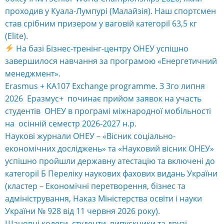
проходив у Куала-Лумпурі (Малайзія). Наш спортсмен
став срібним призером у ваговій категорії 63,5 кг
(Elite).
На базі Бізнес-тренінг-центру ОНЕУ успішно
завершилося навчання за програмою «Енергетичний
менеджмент».
Erasmus + KA107 Exchange programme. З 3го липня
2026 Еразмус+ починає прийом заявок на участь
студентів ОНЕУ в програмі міжнародної мобільності
на осінній семестр 2026-2027 н.р.
Наукові журнали ОНЕУ – «Вісник соціально-
економічних досліджень» та «Науковий вісник ОНЕУ»
успішно пройшли державну атестацію та включені до
категорії Б Переліку наукових фахових видань України
(кластер – Економічні перетворення, бізнес та
адміністрування, Наказ Міністерства освіти і науки
України № 928 від 11 червня 2026 року).
Шановні колеги, студенти, випускники та друзі