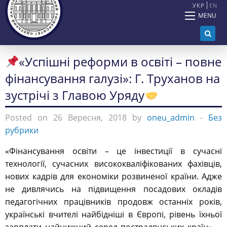
УКР
EN
MENU
«Успішні реформи в освіті – повне
фінансування галузі»: Г. Труханов на
зустрічі з Главою Уряду
Posted on 26 Вересня, 2018 by
oneu_admin
-
Без
рубрики
«Фінансування освіти – це інвестиції в сучасні
технології, сучасних висококваліфікованих фахівців,
нових кадрів для економіки розвиненої країни. Адже
не дивлячись на підвищення посадових окладів
педагогічних працівників продовж останніх років,
українські вчителі найбідніші в Європі, рівень їхньої