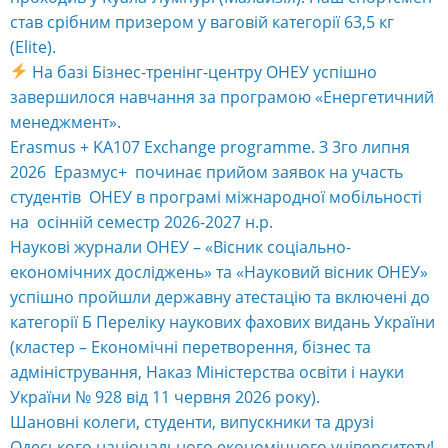
став срібним призером у ваговій категорії 63,5 кг
(Elite).
На базі Бізнес-тренінг-центру ОНЕУ успішно
завершилося навчання за програмою «Енергетичний
менеджмент».
Erasmus + KA107 Exchange programme. З 3го липня
2026 Еразмус+ починає прийом заявок на участь
студентів ОНЕУ в програмі міжнародної мобільності
на осінній семестр 2026-2027 н.р.
Наукові журнали ОНЕУ – «Вісник соціально-
економічних досліджень» та «Науковий вісник ОНЕУ»
успішно пройшли державну атестацію та включені до
категорії Б Переліку наукових фахових видань України
(кластер – Економічні перетворення, бізнес та
адміністрування, Наказ Міністерства освіти і науки
України № 928 від 11 червня 2026 року).
Шановні колеги, студенти, випускники та друзі
Одеського національного економічного університету!