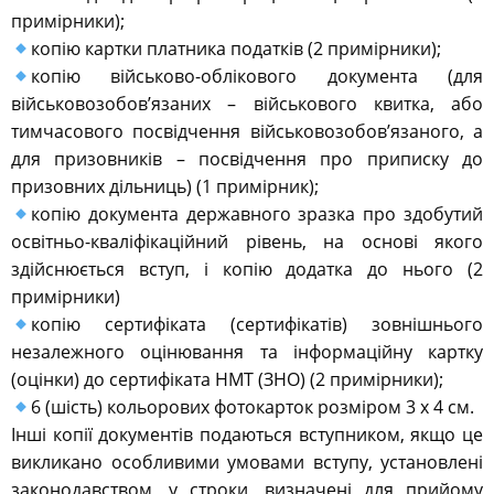
примірники);
копію картки платника податків (2 примірники);
копію військово-облікового документа (для
військовозобов’язаних – військового квитка, або
тимчасового посвідчення військовозобов’язаного, а
для призовників – посвідчення про приписку до
призовних дільниць) (1 примірник);
копію документа державного зразка про здобутий
освітньо-кваліфікаційний рівень, на основі якого
здійснюється вступ, і копію додатка до нього (2
примірники)
копію сертифіката (сертифікатів) зовнішнього
незалежного оцінювання та інформаційну картку
(оцінки) до сертифіката НМТ (ЗНО) (2 примірники);
6 (шість) кольорових фотокарток розміром 3 х 4 см.
Інші копії документів подаються вступником, якщо це
викликано особливими умовами вступу, установлені
законодавством, у строки, визначені для прийому