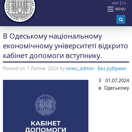
УКР
EN
MENU
В Одеському національному
економічному університеті відкрито
кабінет допомоги вступнику.
Posted on 1 Липня, 2024 by
oneu_admin
-
Без рубрики
З 01
.07.2024
в Одеському