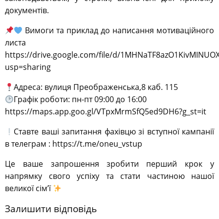
документів.
Вимоги та приклад до написання мотиваційного
листа
https://drive.google.com/file/d/1MHNaTF8azO1KivMINUO
usp=sharing
Адреса: вулиця Преображенська,8 каб. 115
Графік роботи: пн-пт 09:00 до 16:00
https://maps.app.goo.gl/VTpxMrmSfQ5ed9DH6?g_st=it
Ставте ваші запитання фахівцю зі вступної кампанії
в телеграм : https://t.me/oneu_vstup
Це ваше запрошення зробити перший крок у
напрямку свого успіху та стати частиною нашої
великої сім’ї
Залишити відповідь