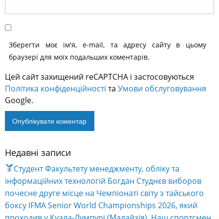
Зберегти моє ім'я, e-mail, та адресу сайту в цьому
браузері для моїх подальших коментарів.
Цей сайт захищений reCAPTCHA і застосовуються
Політика конфіденційності
та
Умови обслуговування
Google.
Недавні записи
Alternative:
Студент Факультету менеджменту, обліку та
інформаційних технологій Богдан Студнєв виборов
почесне друге місце на Чемпіонаті світу з тайського
боксу IFMA Senior World Championships 2026, який
проходив у Куала-Лумпурі (Малайзія). Наш спортсмен