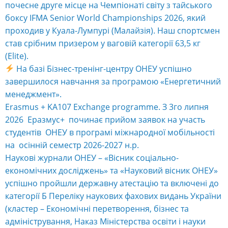
почесне друге місце на Чемпіонаті світу з тайського
боксу IFMA Senior World Championships 2026, який
проходив у Куала-Лумпурі (Малайзія). Наш спортсмен
став срібним призером у ваговій категорії 63,5 кг
(Elite).
На базі Бізнес-тренінг-центру ОНЕУ успішно
завершилося навчання за програмою «Енергетичний
менеджмент».
Erasmus + KA107 Exchange programme. З 3го липня
2026 Еразмус+ починає прийом заявок на участь
студентів ОНЕУ в програмі міжнародної мобільності
на осінній семестр 2026-2027 н.р.
Наукові журнали ОНЕУ – «Вісник соціально-
економічних досліджень» та «Науковий вісник ОНЕУ»
успішно пройшли державну атестацію та включені до
категорії Б Переліку наукових фахових видань України
(кластер – Економічні перетворення, бізнес та
адміністрування, Наказ Міністерства освіти і науки