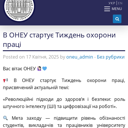
УКР
EN
MENU
В ОНЕУ стартує Тиждень охорони
праці
Posted on 17 Квітня, 2025 by
oneu_admin
-
Без рубрики
Вас вітає ОНЕУ
В ОНЕУ стартує Тиждень охорони праці,
присвячений актуальній темі:
«Революційні підходи до здоровʼя і безпеки: роль
штучного інтелекту (ШІ) та цифровізації на роботі».
Мета заходу — підвищити рівень обізнаності
студентів, викладачів та працівників університету