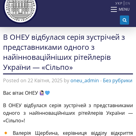
УКР
EN
MENU
В ОНЕУ відбулася серія зустрічей з
представниками одного з
найінноваційніших рітейлерів
України — «Сільпо»
Posted on 22 Квітня, 2025 by
oneu_admin
-
Без рубрики
Вас вітає ОНЕУ
В ОНЕУ відбулася серія зустрічей з представниками
одного з найінноваційніших рітейлерів України —
«Сільпо»!
Валерія Щербина, керівниця відділу відкриття