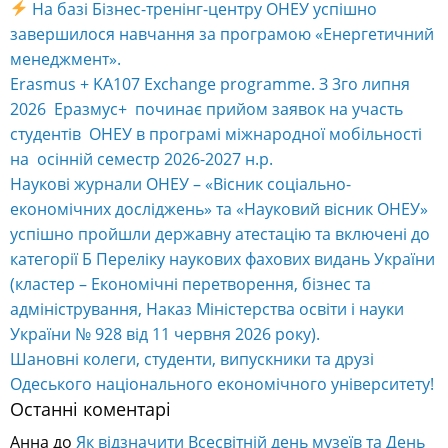
На базі Бізнес-тренінг-центру ОНЕУ успішно
завершилося навчання за програмою «Енергетичний
менеджмент».
Erasmus + KA107 Exchange programme. З 3го липня
2026 Еразмус+ починає прийом заявок на участь
студентів ОНЕУ в програмі міжнародної мобільності
на осінній семестр 2026-2027 н.р.
Наукові журнали ОНЕУ – «Вісник соціально-
економічних досліджень» та «Науковий вісник ОНЕУ»
успішно пройшли державну атестацію та включені до
категорії Б Переліку наукових фахових видань України
(кластер – Економічні перетворення, бізнес та
адміністрування, Наказ Міністерства освіти і науки
України № 928 від 11 червня 2026 року).
Шановні колеги, студенти, випускники та друзі
Одеського національного економічного університету!
Останні коментарі
Анна
до
Як відзначити Всесвітній день музеїв та День