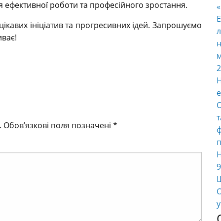
я ефективної роботи та професійного зростання.
E
цікавих ініціатив та прогресивних ідей. Запрошуємо
л
иває!
н
м
2
Н
е
О
т
.
Обов’язкові поля позначені
*
ф
п
Н
9
Ш
О
у