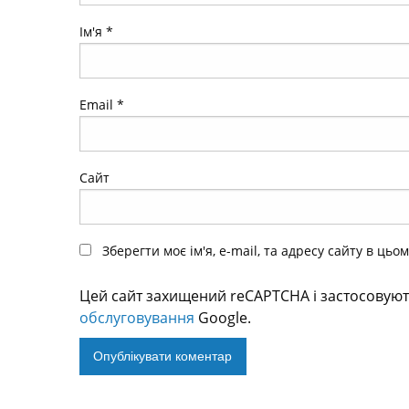
Ім'я
*
Email
*
Сайт
Зберегти моє ім'я, e-mail, та адресу сайту в ць
Цей сайт захищений reCAPTCHA і застосовую
обслуговування
Google.