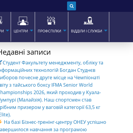
РИ
ЦЕНТРИ
ПРОФСПІЛКИ
ВІДДІЛИ І СЛУЖБИ
Недавні записи
Студент Факультету менеджменту, обліку та
нформаційних технологій Богдан Студнєв
иборов почесне друге місце на Чемпіонаті
віту з тайського боксу IFMA Senior World
hampionships 2026, який проходив у Куала-
умпурі (Малайзія). Наш спортсмен став
рібним призером у ваговій категорії 63,5 кг
Elite).
На базі Бізнес-тренінг-центру ОНЕУ успішно
завершилося навчання за програмою