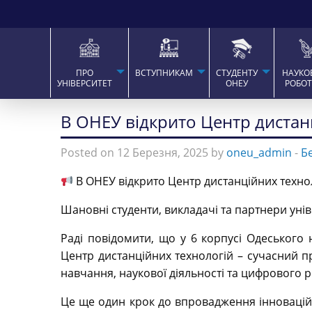
ПРО
ВСТУПНИКАМ
СТУДЕНТУ
НАУКО
УНІВЕРСИТЕТ
ОНЕУ
РОБО
В ОНЕУ відкрито Центр дистан
Posted on 12 Березня, 2025 by
oneu_admin
-
Б
В ОНЕУ відкрито Центр дистанційних техно
Шановні студенти, викладачі та партнери унів
Раді повідомити, що у 6 корпусі Одеського 
Центр дистанційних технологій – сучасний пр
навчання, наукової діяльності та цифрового р
Це ще один крок до впровадження інновацій