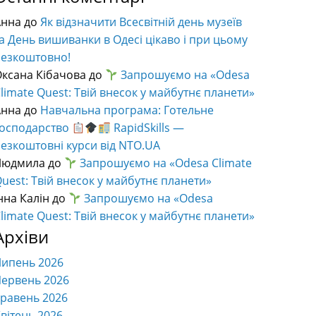
Анна
до
Як відзначити Всесвітній день музеїв
а День вишиванки в Одесі цікаво і при цьому
безкоштовно!
ксана Кібачова
до
Запрошуємо на «Odesa
limate Quest: Твій внесок у майбутнє планети»
Анна
до
Навчальна програма: Готельне
господарство
RapidSkills —
езкоштовні курси від NTO.UA
Людмила
до
Запрошуємо на «Odesa Climate
uest: Твій внесок у майбутнє планети»
нна Калін
до
Запрошуємо на «Odesa
limate Quest: Твій внесок у майбутнє планети»
Архіви
Липень 2026
ервень 2026
равень 2026
вітень 2026