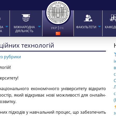
ВА
МІЖНАРОДНА
ФАКУЛЬТЕТИ
КАФЕД
УКР
EN
ТА
ДІЯЛЬНІСТЬ
ційних технологій
ез рубрики
і
логій!
в
с
ерситету!
C
Л
національного економічного університету відкрито
с
остір, який відкриває нові можливості для онлайн-
(
озвитку.
них підходів у навчальний процес, що забезпечить