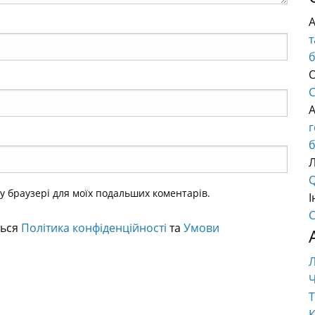
т
О
C
б
Q
ому браузері для моїх подальших коментарів.
І
C
ться
Політика конфіденційності
та
Умови
Ч
Т
К