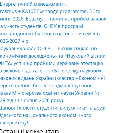
«Енергетичний менеджмент».
rasmus + KA107 Exchange programme. З 3го
ипня 2026 Еразмус+ починає прийом заявок
а участь студентів ОНЕУ в програмі
іжнародної мобільності на осінній семестр
026-2027 н.р.
аукові журнали ОНЕУ – «Вісник соціально-
кономічних досліджень» та «Науковий вісник
НЕУ» успішно пройшли державну атестацію
а включені до категорії Б Переліку наукових
ахових видань України (кластер – Економічні
еретворення, бізнес та адміністрування,
аказ Міністерства освіти і науки України №
28 від 11 червня 2026 року).
ановні колеги, студенти, випускники та друзі
деського національного економічного
ніверситету!
Останні коментарі